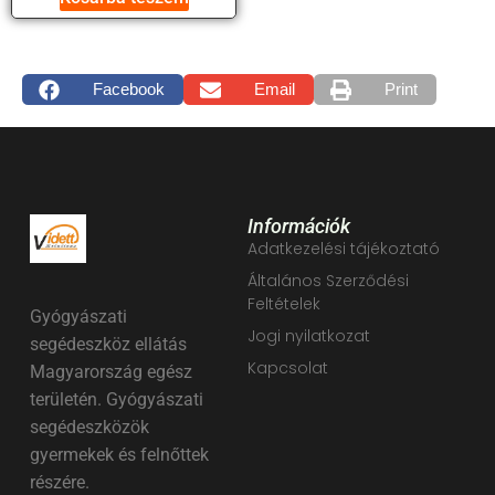
Facebook
Email
Print
Információk
Adatkezelési tájékoztató
Általános Szerződési
Feltételek
Gyógyászati
Jogi nyilatkozat
segédeszköz ellátás
Kapcsolat
Magyarország egész
területén. Gyógyászati
segédeszközök
gyermekek és felnőttek
részére.