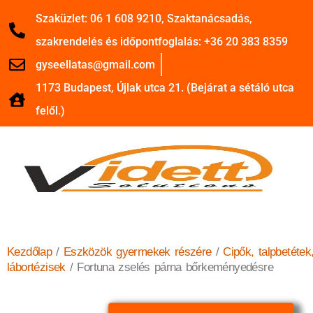
Szaküzlet: 06 1 608 9210, Szaktanácsadás,
szakrendelés és időpontfoglalás: +36 20 383 8359
gyseellatas@gmail.com
1173 Budapest, Újlak utca 21. (Bejárat a sétáló utca
felől.)
Kezdőlap
/
Eszközök gyermekek részére
/
Cipők, talpbetétek
lábortézisek
/ Fortuna zselés párna bőrkeményedésre