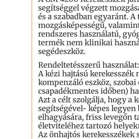
segítséggel végzett mozgás
és a szabadban egyaránt. A 
mozgásképességű, valamint 
rendszeres használatú, gyó
termék nem klinikai használ
segédeszköz.
Rendeltetésszerű használat:
A kézi hajtású kerekesszék 
kompenzáló eszköz, szobai é
csapadékmentes időben) hasz
Azt a célt szolgálja, hogy 
segítségével- képes legyen 
elhagyására, friss levegőn 
életviteléhez tartozó helyek
Az önhajtós kerekesszékek 