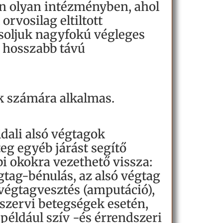
n olyan intézményben, ahol
orvosilag eltiltott
asoljuk nagyfokú végleges
l hosszabb távú
ők számára alkalmas.
dali alsó végtagok
eg egyéb járást segítő
bi okokra vezethető vissza:
tag-bénulás, az alsó végtag
 végtagvesztés (amputáció),
szervi betegségek esetén,
 például szív -és érrendszeri