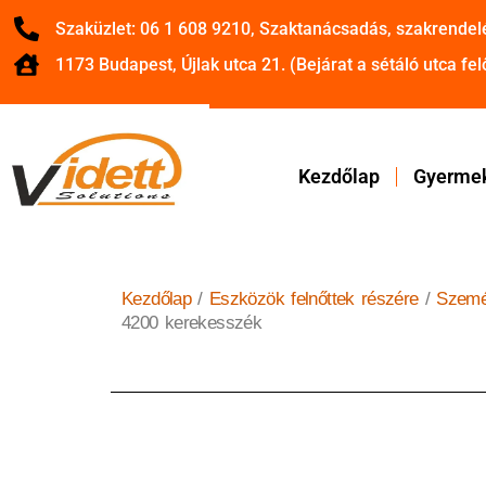
Szaküzlet: 06 1 608 9210, Szaktanácsadás, szakrendel
1173 Budapest, Újlak utca 21. (Bejárat a sétáló utca felő
Kezdőlap
Gyermek
Kezdőlap
/
Eszközök felnőttek részére
/
Szemé
4200 kerekesszék