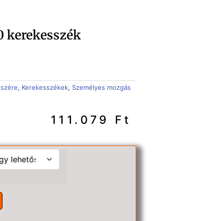
 kerekesszék
észére
,
Kerekesszékek
,
Személyes mozgás
111.079
Ft