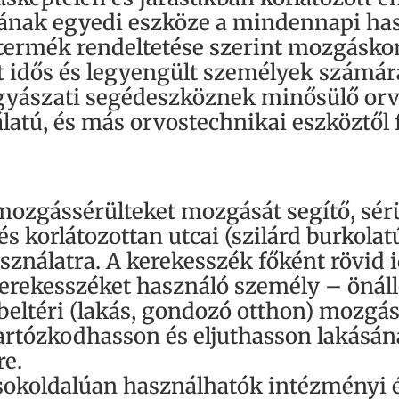
ának egyedi eszköze a mindennapi has
termék rendeltetése szerint mozgáskor
idős és legyengült személyek számára
gyászati segédeszköznek minősülő orv
atú, és más orvostechnikai eszköztől 
mozgássérülteket mozgását segítő, sér
s korlátozottan utcai (szilárd burkolat
nálatra. A kerekesszék főként rövid i
a kerekesszéket használó személy – öná
beltéri (lakás, gondozó otthon) mozgás
tartózkodhasson és eljuthasson lakásán
re.
sokoldalúan használhatók intézményi é