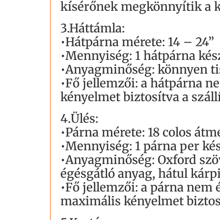
kísérőnek megkönnyítik a k
3.Háttámla:
•Hátpárna mérete: 14 – 24”
•Mennyiség: 1 hátpárna kés
•Anyagminőség: könnyen tisz
•Fő jellemzői: a hátpárna n
kényelmet biztosítva a szál
4.Ülés:
•Párna mérete: 18 colos átm
•Mennyiség: 1 párna per kés
•Anyagminőség: Oxford szöv
égésgátló anyag, hátul kárpi
•Fő jellemzői: a párna nem é
maximális kényelmet biztos