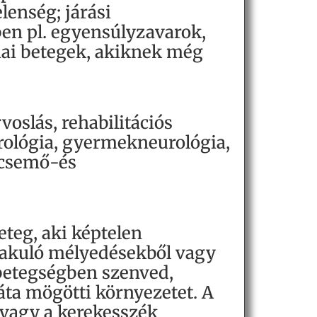
lenség; járási
en pl. egyensúlyzavarok,
riai betegek, akiknek még
voslás, rehabilitációs
rológia, gyermekneurológia,
secsemő-és
teg, aki képtelen
ialakuló mélyedésekből vagy
betegségben szenved,
áta mögötti környezetet. A
vagy a kerekesszék