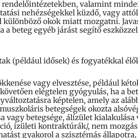
 rendelőintézetekben, valamint minde
ztatási nehézségekkel küzdő, vagy attól 
ll különböző okok miatt mozgatni. Jav
ha a beteg egyéb járást segítő eszközze
ak (például idősek) és fogyatékkal él
kenése vagy elvesztése, például kétol
 követően elégtelen gyógyulás, ha a bet
yváltoztatásra képtelen, amely az aláb
muszkoláris betegségek okozta alsóvég
sa vagy betegsége, álízület kialakulása
ió, ízületi kontraktúrák/, nem mozgás
atást gyakorol a szisztémás állapotra,