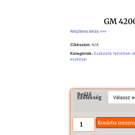
GM 4200
Részletes leírás >>>
Cikkszám:
N/A
Kategóriák:
Eszközök felnőttek r
eszközei
Beülő
szélesség
Kosárba teszem