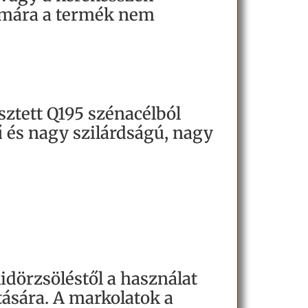
zámára a termék nem
esztett Q195 szénacélból
ű és nagy szilárdságú, nagy
idörzsöléstől a használat
tására. A markolatok a