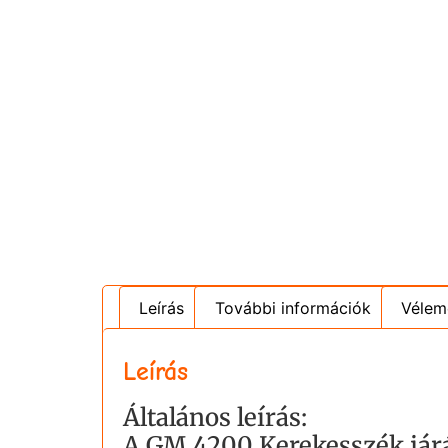
Leírás
További információk
Vélem
Leírás
Általános leírás:
A GM 4200 Kerekesszék járá