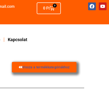
mail.com
0
0
Ft
p
Kapcsolat
Vissza a termékkategóriákhoz