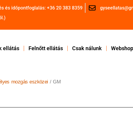
és és időpontfoglalás: +36 20 383 8359
gyseellatas@g
l.)
 ellátás
Felnőtt ellátás
Csak nálunk
Websho
lyes mozgás eszközei
/ GM