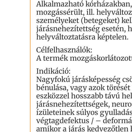
Alkalmazható kórházakban,
mozgássérült, ill. helyválto
személyeket (betegeket) ke
járásnehezítettség esetén, 
helyváltoztatásra képtelen.
Célfelhasználók:
A termék mozgáskorlátozott
Indikáció:
Nagyfokú járásképesség csök
bénulása, vagy azok törését
eszközzel hosszabb távú hel
járásnehezítettségek, neuro
ízületeinek súlyos gyulladá
végtagdefektus / – deformác
amikor a járás kedvezőtlen h