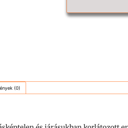
ények (0)
sképtelen és járásukban korlátozott e