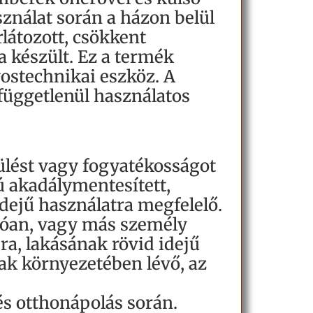
ználat során a házon belül
látozott, csökkent
 készült. Ez a termék
ostechnikai eszköz. A
függetlenül használatos
ülést vagy fogyatékosságot
ú akadálymentesített,
dejű használatra megfelelő.
llóan, vagy más személy
ra, lakásának rövid idejű
ak környezetében lévő, az
s otthonápolás során.