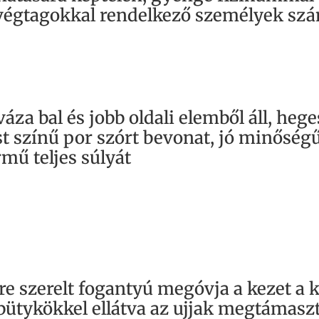
ő végtagokkal rendelkező személyek s
áza bal és jobb oldali elemből áll, heg
st színű por szórt bevonat, jó minőség
mű teljes súlyát
re szerelt fogantyú megóvja a kezet a k
, bütykökkel ellátva az ujjak megtámasz