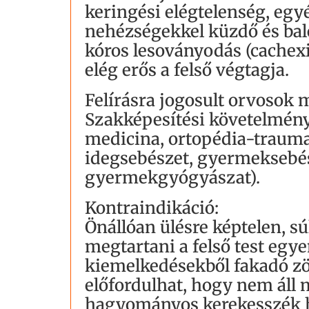
keringési elégtelenség, egy
nehézségekkel küzdő és bal
kóros lesoványodás (cachexi
elég erős a felső végtagja.
Felírásra jogosult orvosok
Szakképesítési követelmény: 
medicina, ortopédia-trauma
idegsebészet, gyermeksebész
gyermekgyógyászat).
Kontraindikáció:
Önállóan ülésre képtelen, s
megtartani a felső test egye
kiemelkedésekből fakadó zö
előfordulhat, hogy nem áll
hagyományos kerekesszék h