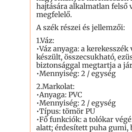
hajtására alkalmatlan fels
megfelelő.
A szék részei és jellemzői:
1.Váz:
•Váz anyaga: a kerekesszék v
készült, összecsukható, ezü
biztonsággal megtartja a jár
•Mennyiség: 2 / egység
2.Markolat:
•Anyaga: PVC
•Mennyiség: 2 / egység
•Típus: tömör PU
•Fő funkciók: a tolókar végé
alatt; érdesített puha gumi