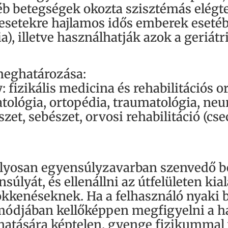
éb betegségek okozta szisztémás elégte
esetekre hajlamos idős emberek esetéb
a), illetve használhatják azok a geriát
 meghatározása:
fizikális medicina és rehabilitációs or
tológia, ortopédia, traumatológia, neu
et, sebészet, orvosi rehabilitáció (c
úlyosan egyensúlyzavarban szenvedő be
nsúlyát, és ellenállni az útfelületen k
kkenéseknek. Ha a felhasználó nyaki 
 módjában kellőképpen megfigyelni a h
atására képtelen, gyenge fizikummal 