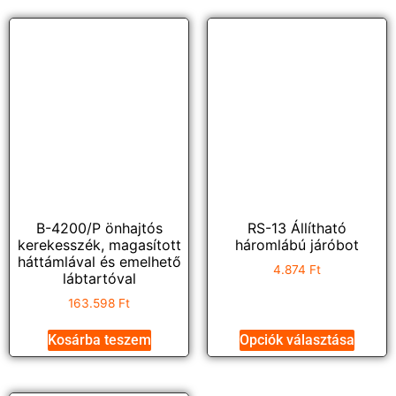
B-4200/P önhajtós
RS-13 Állítható
kerekesszék, magasított
háromlábú járóbot
háttámlával és emelhető
4.874
Ft
lábtartóval
163.598
Ft
Kosárba teszem
Opciók választása