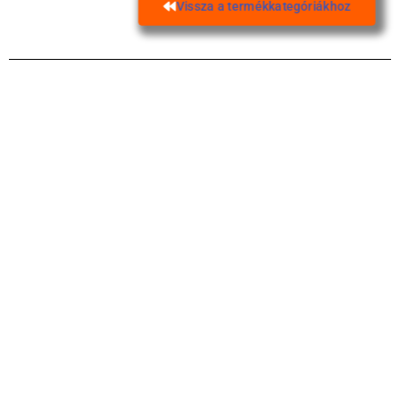
Vissza a termékkategóriákhoz