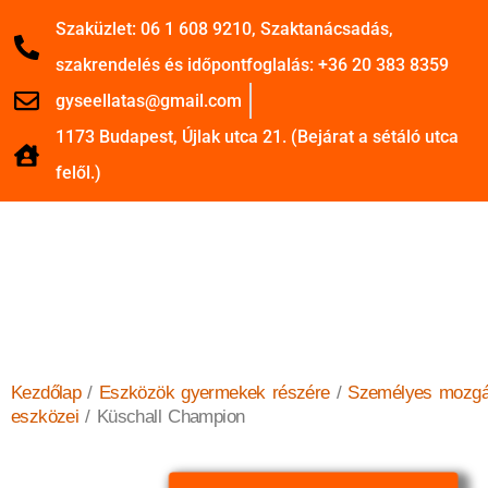
Szaküzlet: 06 1 608 9210, Szaktanácsadás,
szakrendelés és időpontfoglalás: +36 20 383 8359
gyseellatas@gmail.com
1173 Budapest, Újlak utca 21. (Bejárat a sétáló utca
felől.)
Kezdőlap
/
Eszközök gyermekek részére
/
Személyes mozg
eszközei
/ Küschall Champion