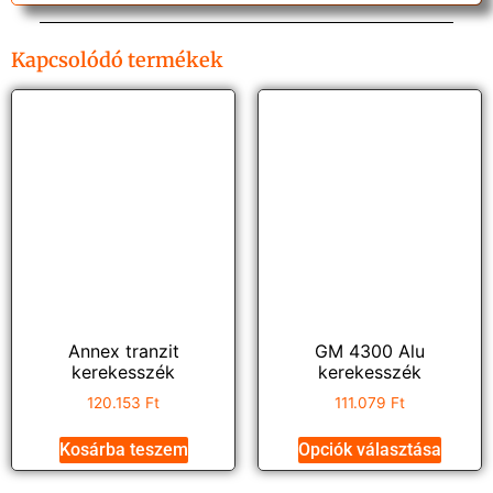
Kapcsolódó termékek
Annex tranzit
GM 4300 Alu
kerekesszék
kerekesszék
120.153
Ft
111.079
Ft
Kosárba teszem
Opciók választása