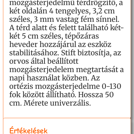
mozgásterjedelmű térdrögzítő, a
két oldalán 4 tengelyes, 3,2 cm
széles, 3 mm vastag fém sínnel.
A térd alatt és felett található két-
két 5 cm széles, tépőzáras
heveder hozzájárul az eszköz
stabilitásához. Stift biztosítja, az
orvos által beállított
mozgásterjedelem megtartását a
napi használat közben. Az
ortézis mozgásterjedelme 0-130
fok között állítható. Hossza 50
cm. Mérete univerzális.
Értékelések