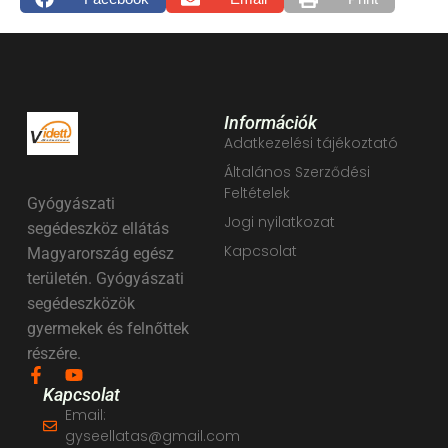
Információk
Adatkezelési tájékoztató
Általános Szerződési
Feltételek
Gyógyászati
Jogi nyilatkozat
segédeszköz ellátás
Kapcsolat
Magyarország egész
területén. Gyógyászati
segédeszközök
gyermekek és felnőttek
részére.
Kapcsolat
Email:
gyseellatas@gmail.com