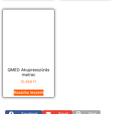
QMED Akupresszúrás
matrac
10.668
Ft
Kosárba teszem
Facebook
Email
Print