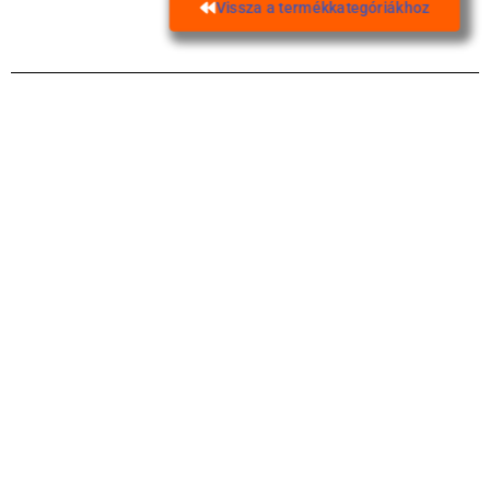
Vissza a termékkategóriákhoz