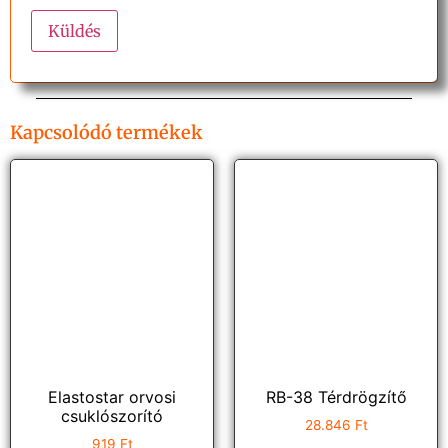
Kapcsolódó termékek
Elastostar orvosi
RB-38 Térdrögzítő
csuklószorító
28.846
Ft
919
Ft