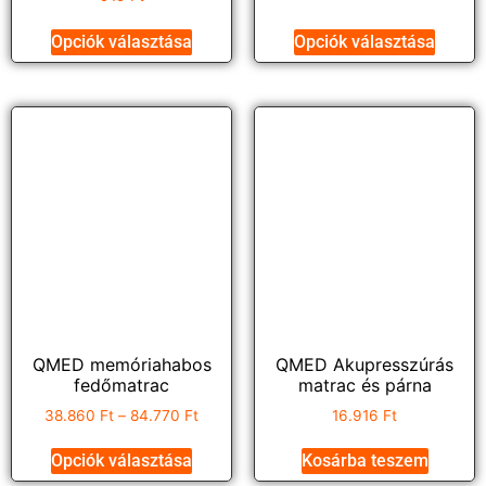
Opciók választása
Opciók választása
QMED memóriahabos
QMED Akupresszúrás
fedőmatrac
matrac és párna
38.860
Ft
–
84.770
Ft
16.916
Ft
Opciók választása
Kosárba teszem