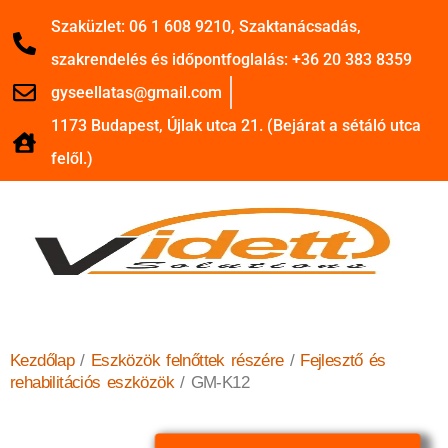
Szaküzlet: 06 1 608 9210, Szaktanácsadás,
szakrendelés és időpontfoglalás: +36 20 383 8359
gyseellatas@gmail.com
1173 Budapest, Újlak utca 21. (Bejárat a sétáló utca
felől.)
Kezdőlap
/
Eszközök felnőttek részére
/
Fejlesztő és
rehabilitációs eszközök
/ GM-K12