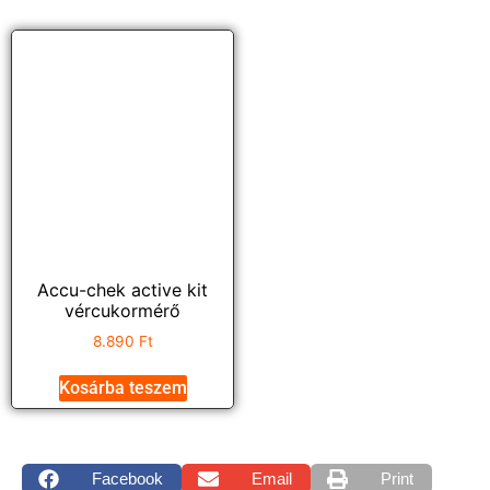
Accu-chek active kit
vércukormérő
8.890
Ft
Kosárba teszem
Facebook
Email
Print