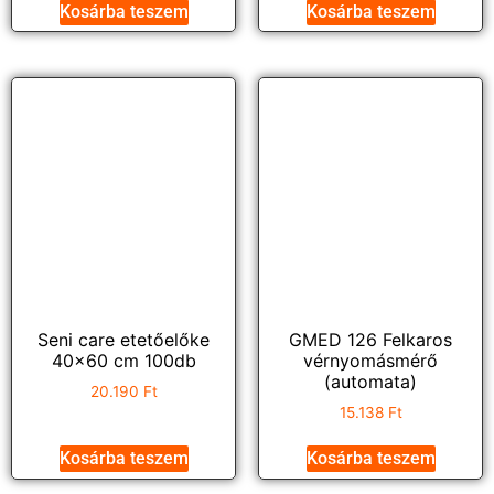
Kosárba teszem
Kosárba teszem
Seni care etetőelőke
GMED 126 Felkaros
40×60 cm 100db
vérnyomásmérő
(automata)
20.190
Ft
15.138
Ft
Kosárba teszem
Kosárba teszem