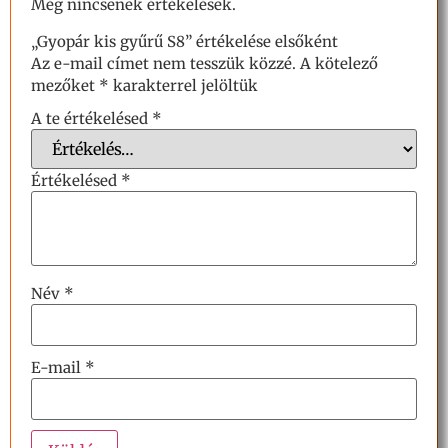
Még nincsenek értékelések.
„Gyopár kis gyűrű S8” értékelése elsőként
Az e-mail címet nem tesszük közzé.
A kötelező
mezőket
*
karakterrel jelöltük
A te értékelésed
*
Értékelésed
*
Név
*
E-mail
*