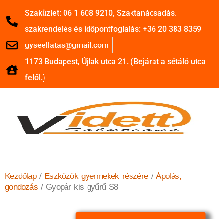
Szaküzlet: 06 1 608 9210, Szaktanácsadás,
szakrendelés és időpontfoglalás: +36 20 383 8359
gyseellatas@gmail.com
1173 Budapest, Újlak utca 21. (Bejárat a sétáló utca
felől.)
Kezdőlap
/
Eszközök gyermekek részére
/
Ápolás,
gondozás
/ Gyopár kis gyűrű S8