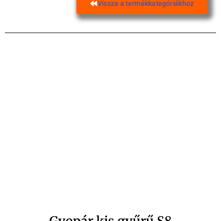
Vissza a termékkategóriákhoz
Gyopár kis gyűrű S8