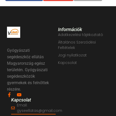
Információk
Adatkezelési tájékoztató
Általános Szerződési
Feltételek
Gyógyászati
Jogi nyilatkozat
segédeszköz ellátás
Kapcsolat
Magyarország egész
területén. Gyógyászati
segédeszközök
gyermekek és felnőttek
részére.
Kapcsolat
Email:
gyseellatas@gmail.com