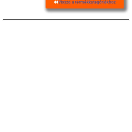
Vissza a termékkategóriákhoz