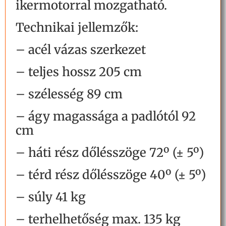
ikermotorral mozgatható.
Technikai jellemzők:
– acél vázas szerkezet
– teljes hossz 205 cm
– szélesség 89 cm
– ágy magassága a padlótól 92
cm
– háti rész dőlésszöge 72º (± 5º)
– térd rész dőlésszöge 40º (± 5º)
– súly 41 kg
– terhelhetőség max. 135 kg