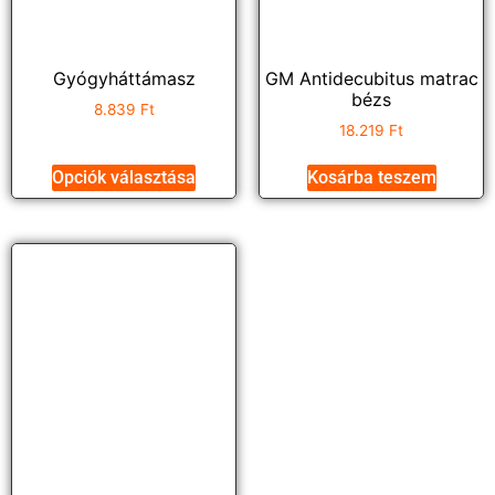
Gyógyháttámasz
GM Antidecubitus matrac
bézs
8.839
Ft
18.219
Ft
Opciók választása
Kosárba teszem