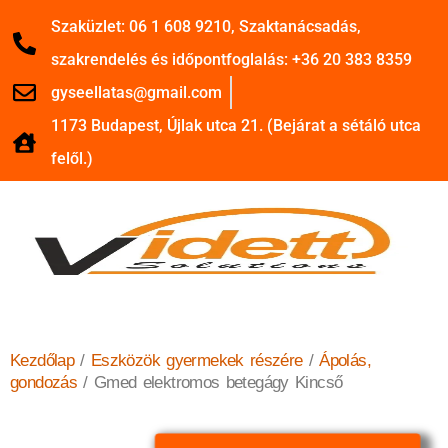
Szaküzlet: 06 1 608 9210, Szaktanácsadás,
szakrendelés és időpontfoglalás: +36 20 383 8359
gyseellatas@gmail.com
1173 Budapest, Újlak utca 21. (Bejárat a sétáló utca
felől.)
Kezdőlap
/
Eszközök gyermekek részére
/
Ápolás,
gondozás
/ Gmed elektromos betegágy Kincső