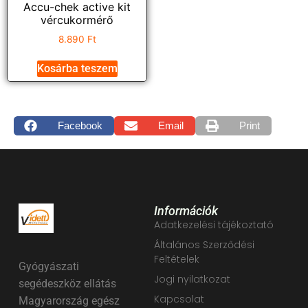
Accu-chek active kit
vércukormérő
8.890
Ft
Kosárba teszem
Facebook
Email
Print
Információk
Adatkezelési tájékoztató
Általános Szerződési
Feltételek
Gyógyászati
Jogi nyilatkozat
segédeszköz ellátás
Kapcsolat
Magyarország egész