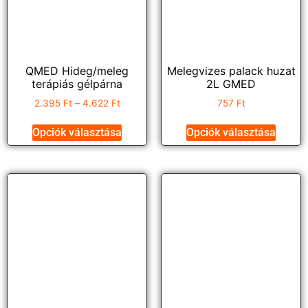
QMED Hideg/meleg
Melegvizes palack huzat
terápiás gélpárna
2L GMED
2.395
Ft
–
4.622
Ft
757
Ft
Opciók választása
Opciók választása