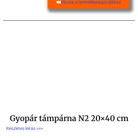
Vissza a termékkategóriákhoz
Gyopár támpárna N2 20×40 cm
Részletes leírás >>>