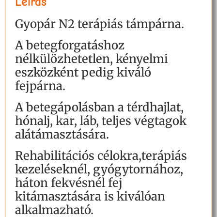
Leírás
Gyopár N2 terápiás támpárna.
A betegforgatáshoz
nélkülözhetetlen, kényelmi
eszközként pedig kiváló
fejpárna.
A betegápolásban a térdhajlat,
hónalj, kar, láb, teljes végtagok
alátámasztására.
Rehabilitációs célokra,terápiás
kezeléseknél, gyógytornához,
háton fekvésnél fej
kitámasztására is kiválóan
alkalmazható.