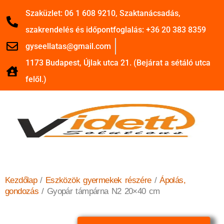
Szaküzlet: 06 1 608 9210, Szaktanácsadás,
szakrendelés és időpontfoglalás: +36 20 383 8359
gyseellatas@gmail.com
1173 Budapest, Újlak utca 21. (Bejárat a sétáló utca
felől.)
Kezdőlap
/
Eszközök gyermekek részére
/
Ápolás,
gondozás
/ Gyopár támpárna N2 20×40 cm