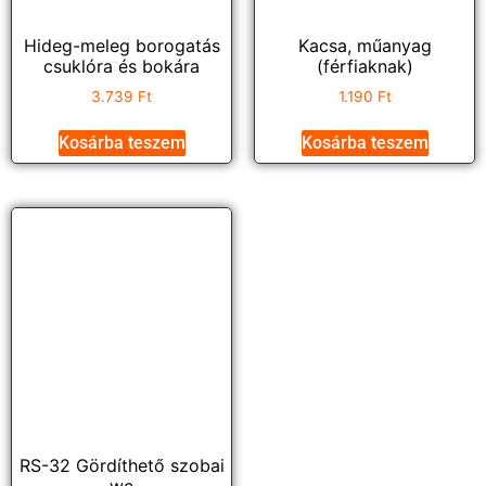
Hideg-meleg borogatás
Kacsa, műanyag
csuklóra és bokára
(férfiaknak)
3.739
Ft
1.190
Ft
Kosárba teszem
Kosárba teszem
RS-32 Gördíthető szobai
wc