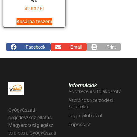
42.932
Ft
Kosárba teszem
Facebook
Email
Print
Információk
Adatkezelési tájékoztató
Általános Szerződési
Feltételek
Gyógyászati
Jogi nyilatkozat
segédeszköz ellátás
Kapcsolat
Magyarország egész
területén. Gyógyászati