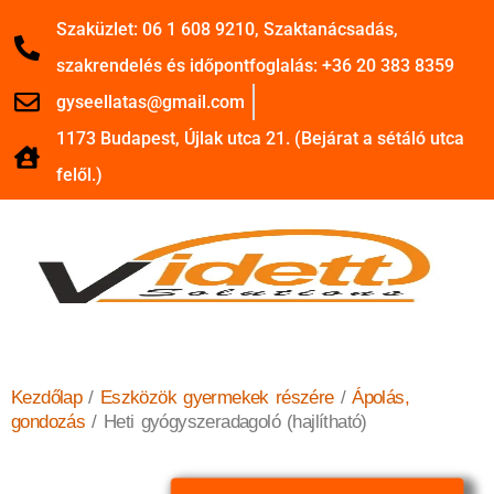
Szaküzlet: 06 1 608 9210, Szaktanácsadás,
szakrendelés és időpontfoglalás: +36 20 383 8359
gyseellatas@gmail.com
1173 Budapest, Újlak utca 21. (Bejárat a sétáló utca
felől.)
Kezdőlap
/
Eszközök gyermekek részére
/
Ápolás,
gondozás
/ Heti gyógyszeradagoló (hajlítható)