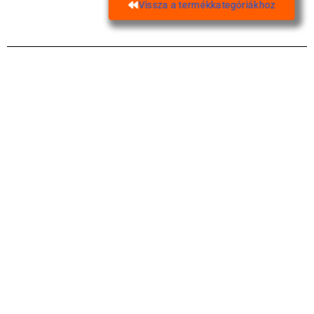
Vissza a termékkategóriákhoz