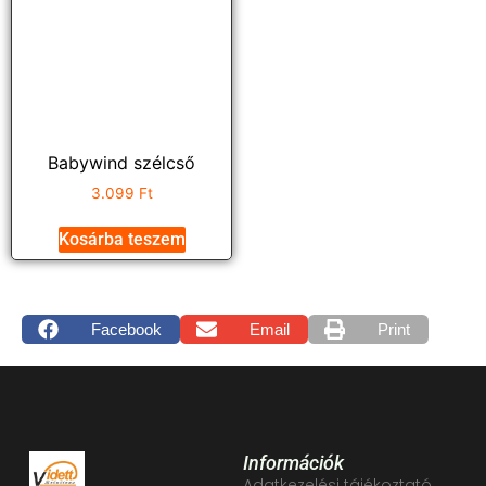
Babywind szélcső
3.099
Ft
Kosárba teszem
Facebook
Email
Print
Információk
Adatkezelési tájékoztató