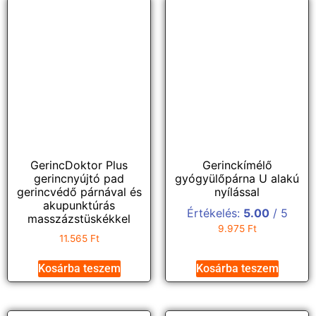
GerincDoktor Plus
Gerinckímélő
gerincnyújtó pad
gyógyülőpárna U alakú
gerincvédő párnával és
nyílással
akupunktúrás
Értékelés:
5.00
/ 5
masszázstüskékkel
9.975
Ft
11.565
Ft
Kosárba teszem
Kosárba teszem