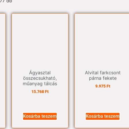
 77 db
Ágyasztal
Alvital farkcsont
összecsukható,
párna fekete
műanyag tálcás
9.975
Ft
15.768
Ft
Kosárba teszem
Kosárba teszem