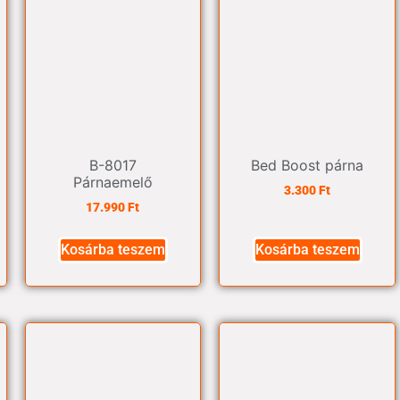
B-8017
Bed Boost párna
Párnaemelő
3.300
Ft
17.990
Ft
Kosárba teszem
Kosárba teszem