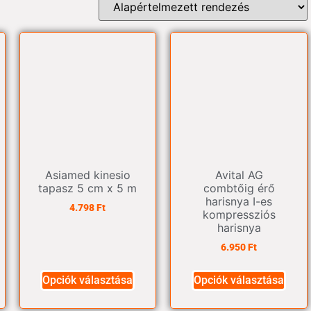
Asiamed kinesio
Avital AG
tapasz 5 cm x 5 m
combtőig érő
harisnya I-es
4.798
Ft
kompressziós
harisnya
6.950
Ft
Opciók választása
Opciók választása