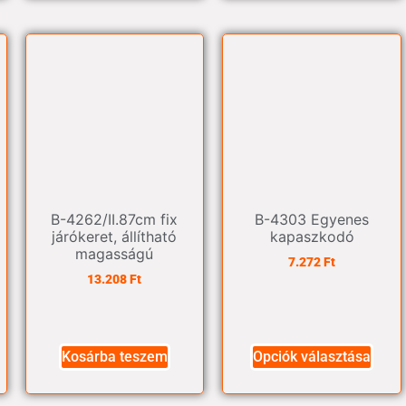
B-4262/II.87cm fix
B-4303 Egyenes
járókeret, állítható
kapaszkodó
magasságú
7.272
Ft
13.208
Ft
Kosárba teszem
Opciók választása