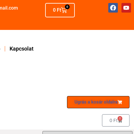
mail.com
0
0
Ft
p
Kapcsolat
Ugrás a kosár oldalra
0
0
Ft