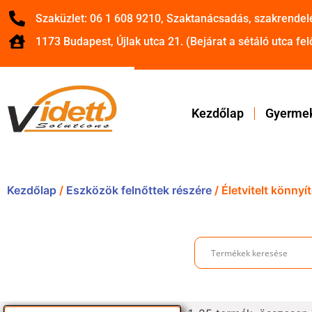
Szaküzlet: 06 1 608 9210, Szaktanácsadás, szakrendel
1173 Budapest, Újlak utca 21. (Bejárat a sétáló utca felő
Kezdőlap
Gyermek
Kezdőlap
/
Eszközök felnőttek részére
/ Életvitelt könny