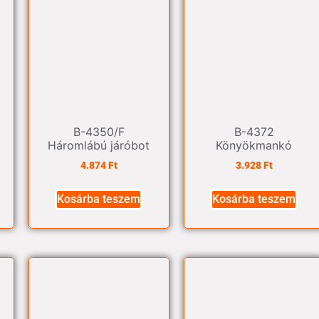
B-4350/F
B-4372
Háromlábú járóbot
Könyökmankó
4.874
Ft
3.928
Ft
Kosárba teszem
Kosárba teszem