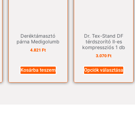
Deréktámasztó
Dr. Tex-Stand DF
párna Medigolumb
térdszorító II-es
kompressziós 1 db
4.821
Ft
3.070
Ft
Kosárba teszem
Opciók választása