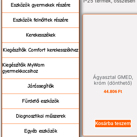
1–25 termék, összesen
Eszközök gyermekek részére
Eszközök felnőttek részére
Kerekesszékek
Kiegészítők Comfort kerekesszékhez
Kiegészítők MyWam
gyermekkocsihoz
Ágyasztal GMED,
króm (dönthető)
Járássegítők
44.806
Ft
Fürdető eszközök
Diagnosztikai műszerek
Kosárba teszem
Egyéb eszközök