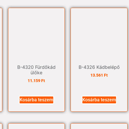
B-4320 Fürdőkád
B-4326 Kádbelépő
ülőke
13.561
Ft
11.159
Ft
Kosárba teszem
Kosárba teszem