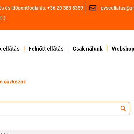
és és időpontfoglalás: +36 20 383 8359
gyseellatas@g
l.)
 ellátás
Felnőtt ellátás
Csak nálunk
Websho
ítő eszközök