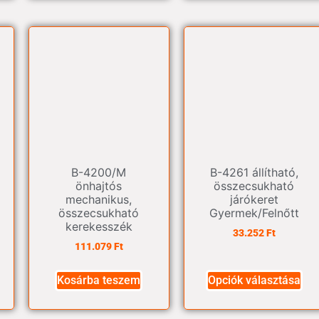
B-4200/M
B-4261 állítható,
önhajtós
összecsukható
mechanikus,
járókeret
összecsukható
Gyermek/Felnőtt
kerekesszék
33.252
Ft
111.079
Ft
Kosárba teszem
Opciók választása