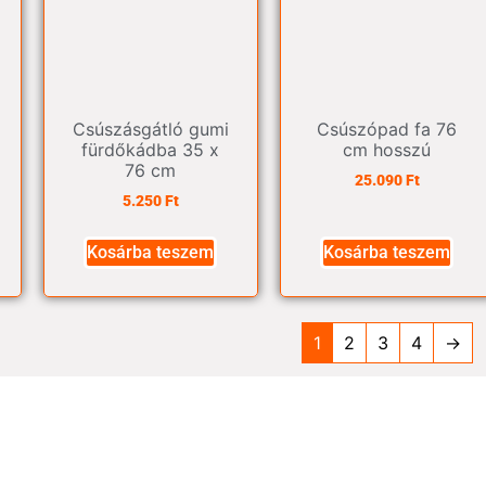
Csúszásgátló gumi
Csúszópad fa 76
fürdőkádba 35 x
cm hosszú
76 cm
25.090
Ft
5.250
Ft
Kosárba teszem
Kosárba teszem
1
2
3
4
→