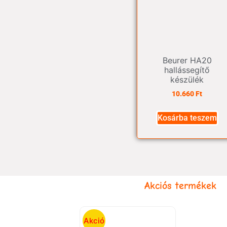
Beurer HA20
hallássegítő
készülék
10.660
Ft
Kosárba teszem
Akciós termékek
Akció