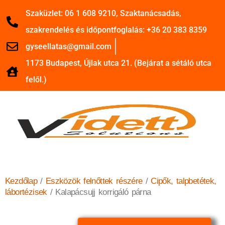
Szaküzlet: 06 1 608 9210, Szaktanácsadás,
szakrendelés és időpontfoglalás: +36 20 383 8359
gyseellatas@gmail.com
1173 Budapest, Újlak utca 21. (Bejárat a sétáló utca
felől.)
Kezdőlap
/
Eszközök felnőttek részére
/
Cipők, talpbetétek,
lábortézisek
/ Kalapácsujj korrigáló párna