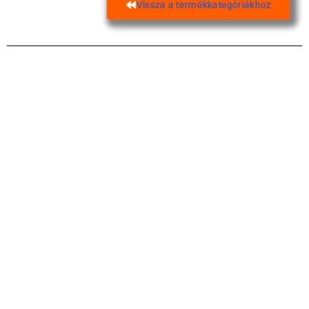
Vissza a termékkategóriákhoz