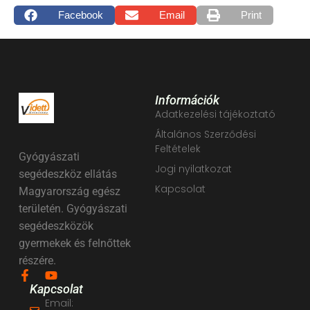
Facebook
Email
Print
Információk
Adatkezelési tájékoztató
Általános Szerződési
Feltételek
Gyógyászati
Jogi nyilatkozat
segédeszköz ellátás
Kapcsolat
Magyarország egész
területén. Gyógyászati
segédeszközök
gyermekek és felnőttek
részére.
Kapcsolat
Email: