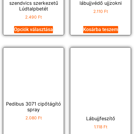
szendvics szerkezetű
lábujjvédő ujjzokni
Lúdtalpbetét
2.110
Ft
2.490
Ft
Opciók választása
Kosárba teszem
Pedibus 3071 cipőtágító
spray
2.080
Ft
Lábujjfeszítő
1.118
Ft