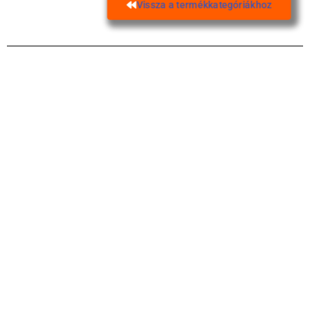
Vissza a termékkategóriákhoz