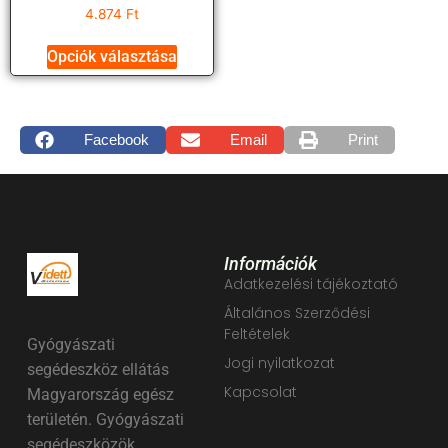
4.874
Ft
Opciók választása
Facebook
Email
Print
Információk
Adatkezelési tájékoztató
Általános Szerződési
Feltételek
Gyógyászati
Jogi nyilatkozat
segédeszköz ellátás
Kapcsolat
Magyarország egész
területén. Gyógyászati
segédeszközök