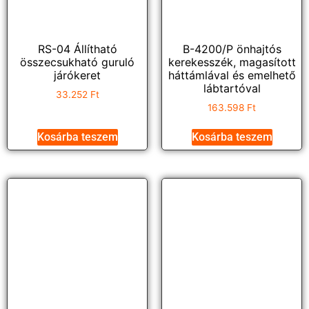
RS-04 Állítható
B-4200/P önhajtós
összecsukható guruló
kerekesszék, magasított
járókeret
háttámlával és emelhető
lábtartóval
33.252
Ft
163.598
Ft
Kosárba teszem
Kosárba teszem