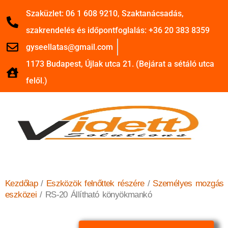
Szaküzlet: 06 1 608 9210, Szaktanácsadás,
szakrendelés és időpontfoglalás: +36 20 383 8359
gyseellatas@gmail.com
1173 Budapest, Újlak utca 21. (Bejárat a sétáló utca
felől.)
Kezdőlap
/
Eszközök felnőttek részére
/
Személyes mozgás
eszközei
/ RS-20 Állítható könyökmankó