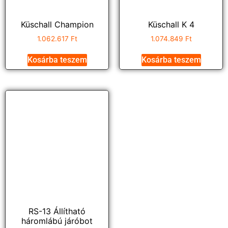
Küschall Champion
Küschall K 4
1.062.617
Ft
1.074.849
Ft
Kosárba teszem
Kosárba teszem
RS-13 Állítható
háromlábú járóbot