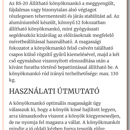
Az RS-20 Állítható könyökmankó a meggyengült,
fájdalmas vagy bizonytalan alsó végtagot
részlegesen tehermentesíti és járás stabilitást ad. Az
alumíniumból készült, könnyű 12 fokozatban
állítható könyökmankó, mint gyógyászati
segédeszköz kizárólag az előírásoknak megfelelő
méretbeállítással használható. A magassági
fokozatot a könyökmankó felső csövén található
csapos külső rögzítő gyűrű kiemelésével, majd a két
cső egymáshoz viszonyított elmozdítása után a
kívánt furatba történő bepattintással állítható be. A
könyökmankó rúd irányú terhelhetősége: max. 130
kg.
HASZNÁLATI ÚTMUTATÓ
A könyökmankó optimális magasságát úgy
válasszuk ki, hogy a könyök kissé hajlított legyen,
arra támaszkodva viszont a könyök kiegyenesedjen,
de ne nyomja fel magasra a vállat. A könyökmankót
mindig a jó oldali kézben fogva tesszük előre,