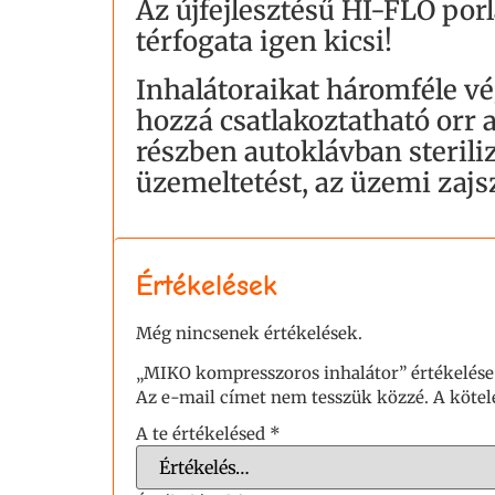
Az újfejlesztésű HI-FLO por
térfogata igen kicsi!
Inhalátoraikat háromféle vé
hozzá csatlakoztatható orr 
részben autoklávban steril
üzemeltetést, az üzemi zajs
Értékelések
Még nincsenek értékelések.
„MIKO kompresszoros inhalátor” értékelése
Az e-mail címet nem tesszük közzé.
A köte
A te értékelésed
*