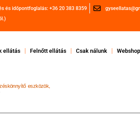
és és időpontfoglalás: +36 20 383 8359
gyseellatas@g
l.)
 ellátás
Felnőtt ellátás
Csak nálunk
Websho
zéskönnyítő eszközök,
r