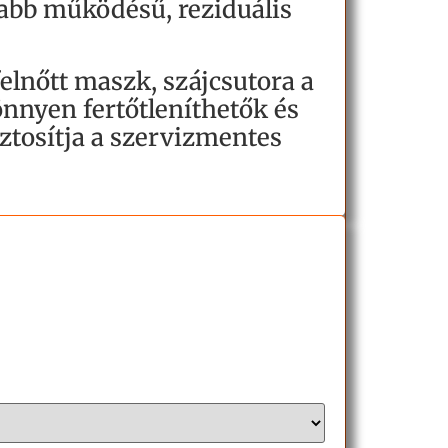
yabb működésű, reziduális
elnőtt maszk, szájcsutora a
önnyen fertőtleníthetők és
ztosítja a szervizmentes