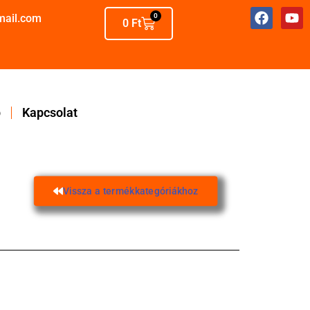
mail.com
0
0
Ft
p
Kapcsolat
Vissza a termékkategóriákhoz