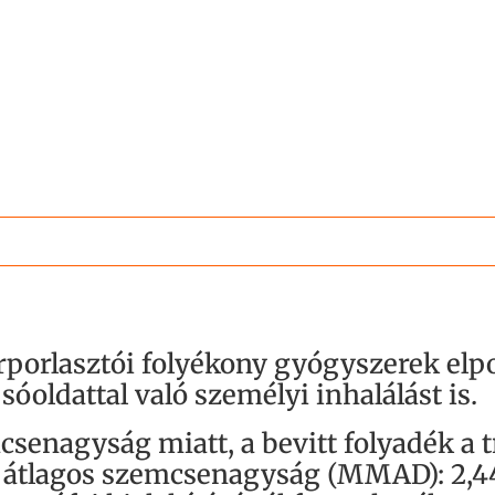
porlasztói folyékony gyógyszerek elpo
 sóoldattal való személyi inhalálást is.
enagyság miatt, a bevitt folyadék a t
z átlagos szemcsenagyság (MMAD): 2,