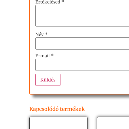
Értékelésed
*
Név
*
E-mail
*
Kapcsolódó termékek