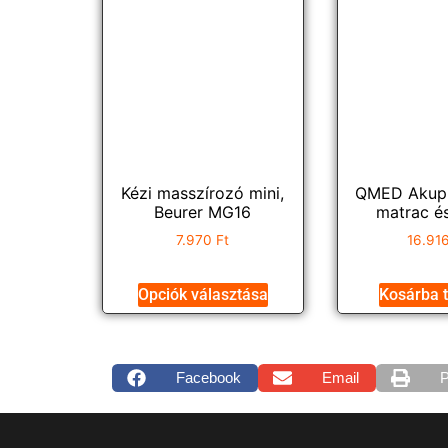
Kézi masszírozó mini,
QMED Akupr
Beurer MG16
matrac é
7.970
Ft
16.91
Opciók választása
Kosárba 
Facebook
Email
P