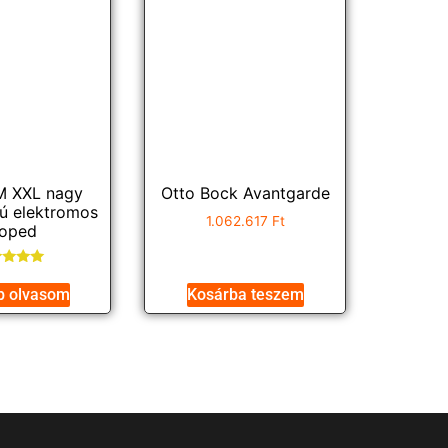
M XXL nagy
Otto Bock Avantgarde
sú elektromos
1.062.617
Ft
oped
ékelés:
5.00
b olvasom
Kosárba teszem
/ 5