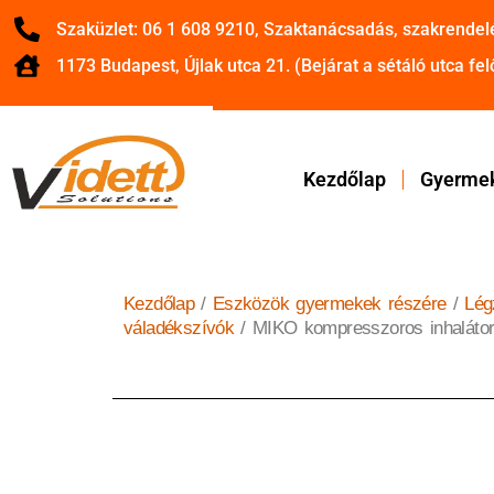
Szaküzlet: 06 1 608 9210, Szaktanácsadás, szakrendel
1173 Budapest, Újlak utca 21. (Bejárat a sétáló utca felő
Kezdőlap
Gyermek
Kezdőlap
/
Eszközök gyermekek részére
/
Lég
váladékszívók
/ MIKO kompresszoros inhaláto