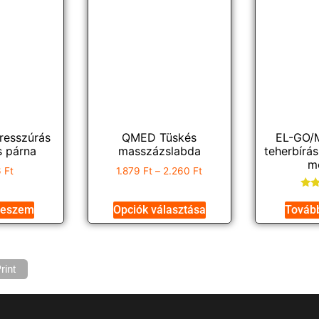
esszúrás
QMED Tüskés
EL-GO/
s párna
masszázslabda
teherbírá
m
6
Ft
1.879
Ft
–
2.260
Ft
Ért
teszem
Opciók választása
Továb
rint