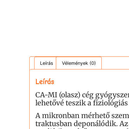
Leírás
Vélemények (0)
Leírás
CA-MI (olasz) cég gyógyszer
lehetővé teszik a fiziológiás
A mikronban mérhető szemcs
traktusban deponálódik. A