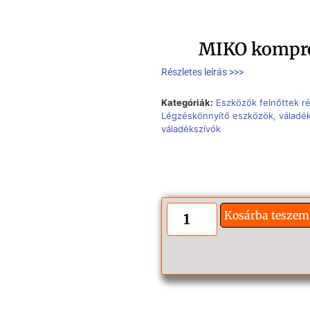
MIKO kompre
Részletes leírás >>>
Kategóriák:
Eszközök felnőttek r
Légzéskönnyítő eszközök, váladé
váladékszívók
Kosárba teszem