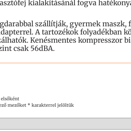
lasztófej kialakításánál fogva hatékon
gdarabbal szállítják, gyermek maszk, f
adapterrel. A tartozékok folyadékban k
izálhatók. Kenésmentes kompresszor bi
zint csak 56dBA.
 elsőként
lező mezőket
*
karakterrel jelöltük