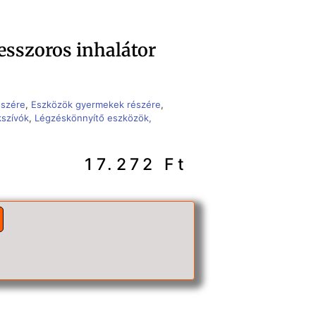
sszoros inhalátor
észére
,
Eszközök gyermekek részére
,
kszívók
,
Légzéskönnyítő eszközök,
17.272
Ft