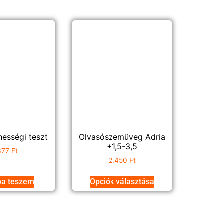
ességi teszt
Olvasószemüveg Adria
+1,5-3,5
.377
Ft
2.450
Ft
ba teszem
Opciók választása