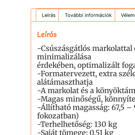
Leírás
További információk
Vélem
Leírás
-Csúszásgátlós markolattal 
minimalizálása
érdekében, optimalizált fog
-Formatervezett, extra szél
alátámaszthatja
-A markolat és a könyöktám
-Magas minőségű, könnyíte
-Állítható magasság: 67,5 –
fokozatban)
-Terhelhetőség: 130 kg
-Saját tömege: 0,51 kg