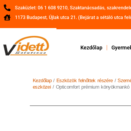
Szaküzlet: 06 1 608 9210, Szaktanácsadás, szakrendel
1173 Budapest, Újlak utca 21. (Bejárat a sétáló utca felő
Kezdőlap
Gyermek
Kezdőlap
/
Eszközök felnőttek részére
/
Szemé
eszközei
/ Opticomfort prémium könyökmankó