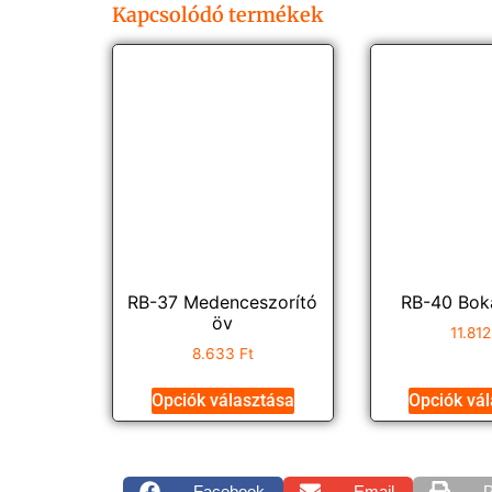
Kapcsolódó termékek
RB-37 Medenceszorító
RB-40 Bok
öv
11.81
8.633
Ft
Opciók választása
Opciók vá
Facebook
Email
P