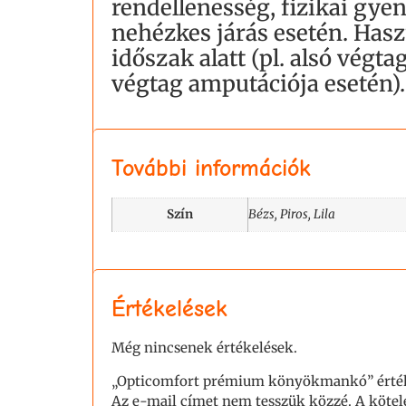
rendellenesség, fizikai gye
nehézkes járás esetén. Haszn
időszak alatt (pl. alsó végta
végtag amputációja esetén).
További információk
Szín
Bézs, Piros, Lila
Értékelések
Még nincsenek értékelések.
„Opticomfort prémium könyökmankó” érték
Az e-mail címet nem tesszük közzé.
A köte