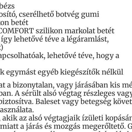
 bézs
tosító, cserélhető botvég gumi
kon betét
ICOMFORT szilikon markolat betét
 így lehetővé téve a légáramlást,
)
csolhatóak, lehetővé téve, hogy a
 egymást egyéb kiegészítők nélkül
at a bizonytalan, vagy járásában kis 
an. A sérült alsó végtag részleges vag
iztosítva. Baleset vagy betegség követk
asználata.
 akik az alsó végtagjaik ízületi kopásá
miatt a járás és mozgás megerőltető. 