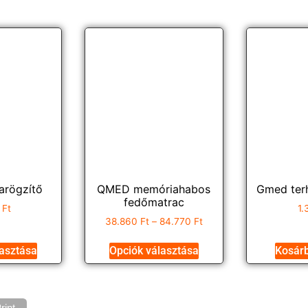
arögzítő
QMED memóriahabos
Gmed terh
fedőmatrac
2
Ft
1
38.860
Ft
–
84.770
Ft
lasztása
Opciók választása
Kosár
rint