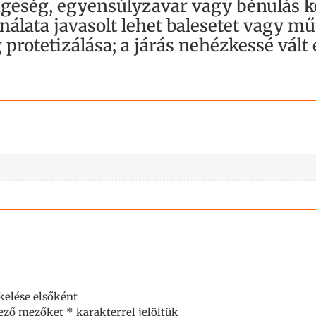
ngeség, egyensúlyzavar vagy bénulás k
álata javasolt lehet balesetet vagy műt
g protetizálása; a járás nehézkessé vált
elése elsőként
lező mezőket
*
karakterrel jelöltük