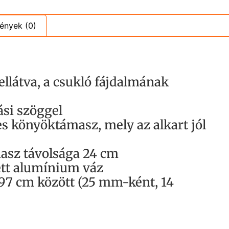
ények (0)
ellátva, a csukló fájdalmának
ási szöggel
es könyöktámasz, mely az alkart jól
asz távolsága 24 cm
tt alumínium váz
 97 cm között (25 mm-ként, 14