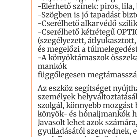
-Elérhető színek: piros, lila,
-Szögben is jó tapadást biz
-Cserélhető alkarvédő szili
-Cserélhető kétrétegű OPT
(szegélyezett, átlyukasztott,
és megelőzi a túlmelegedést
-A könyöktámaszok összekap
mankók
függőlegesen megtámasszák
Az eszköz segítséget nyújth
személyek helyváltoztatásáb
szolgál, könnyebb mozgást b
könyök- és hónaljmankók h
Javasolt lehet azok számára,
gyulladásától szenvednek, e