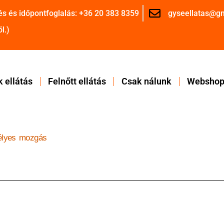
és és időpontfoglalás: +36 20 383 8359
gyseellatas@g
l.)
 ellátás
Felnőtt ellátás
Csak nálunk
Websho
lyes mozgás