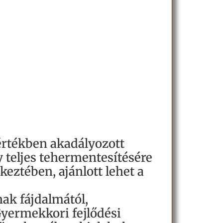
mértékben akadályozott
y teljes tehermentesítésére
eztében, ajánlott lehet a
nak fájdalmától,
Gyermekkori fejlődési