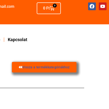
mail.com
0
0
Ft
p
Kapcsolat
Vissza a termékkategóriákhoz