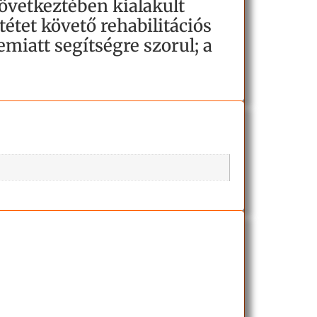
övetkeztében kialakult
étet követő rehabilitációs
 emiatt segítségre szorul; a