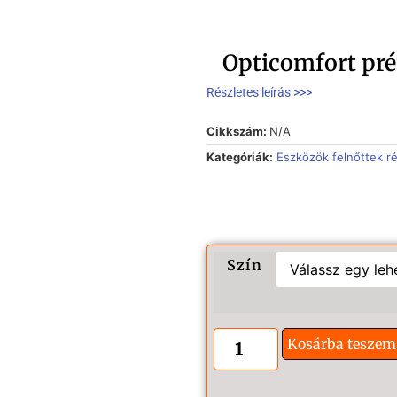
Opticomfort p
Részletes leírás >>>
Cikkszám:
N/A
Kategóriák:
Eszközök felnőttek r
Szín
Kosárba teszem