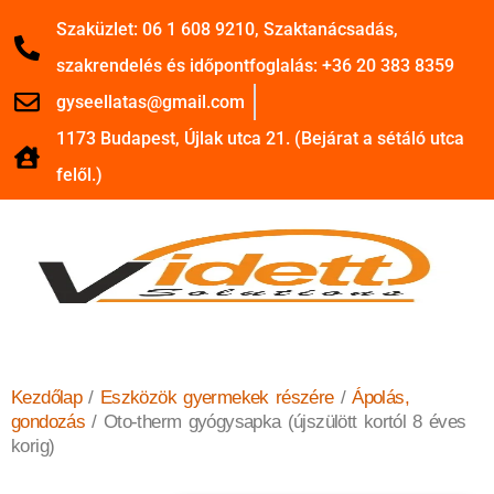
Szaküzlet: 06 1 608 9210, Szaktanácsadás,
szakrendelés és időpontfoglalás: +36 20 383 8359
gyseellatas@gmail.com
1173 Budapest, Újlak utca 21. (Bejárat a sétáló utca
felől.)
Kezdőlap
/
Eszközök gyermekek részére
/
Ápolás,
gondozás
/ Oto-therm gyógysapka (újszülött kortól 8 éves
korig)