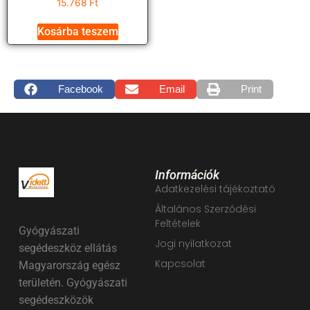
15.768
Ft
Kosárba teszem
Facebook
Email
Print
Információk
Adatkezelési tájékoztató
Általános Szerződési
Feltételek
Gyógyászati
Jogi nyilatkozat
segédeszköz ellátás
Kapcsolat
Magyarország egész
területén. Gyógyászati
segédeszközök