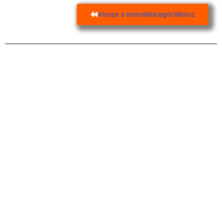
Vissza a termékkategóriákhoz