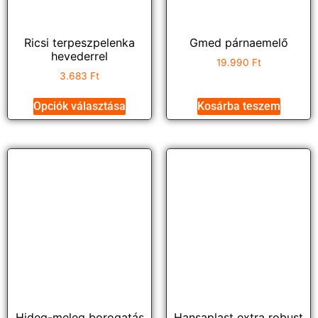
Ricsi terpeszpelenka
Gmed párnaemelő
hevederrel
19.990
Ft
3.683
Ft
Opciók választása
Kosárba teszem
Hideg-meleg borogatás
Hansaplast extra robust