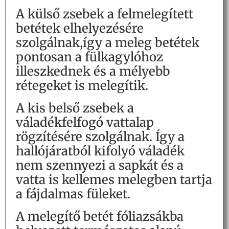
A külső zsebek a felmelegített
betétek elhelyezésére
szolgálnak,így a meleg betétek
pontosan a fülkagylóhoz
illeszkednek és a mélyebb
rétegeket is melegítik.
A kis belső zsebek a
váladékfelfogó vattalap
rögzítésére szolgálnak. Így a
hallójáratból kifolyó váladék
nem szennyezi a sapkát és a
vatta is kellemes melegben tartja
a fájdalmas füleket.
A melegítő betét fóliazsákba