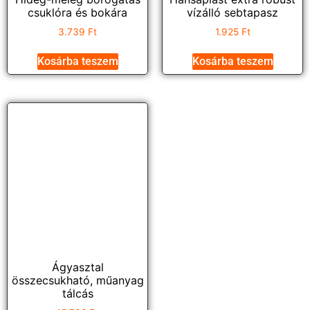
csuklóra és bokára
vízálló sebtapasz
3.739
Ft
1.925
Ft
Kosárba teszem
Kosárba teszem
Ágyasztal
összecsukható, műanyag
tálcás