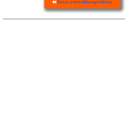
Vissza a termékkategóriákhoz