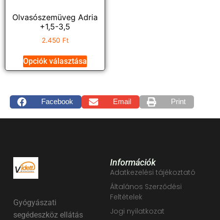
Olvasószemüveg Adria
+1,5-3,5
2.450
Ft
Opciók választása
Facebook
Email
Print
Információk
Adatkezelési tájékoztató
Általános Szerződési
Feltételek
Gyógyászati
Jogi nyilatkozat
segédeszköz ellátás