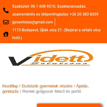
Szaküzlet: 06 1 608 9210, Szaktanácsadás,
szakrendelés és időpontfoglalás: +36 20 383 8359
gyseellatas@gmail.com
1173 Budapest, Újlak utca 21. (Bejárat a sétáló utca
felől.)
Kezdőlap
/
Eszközök gyermekek részére
/
Ápolás,
gondozás
/ Romed gyógyszer felező és porító