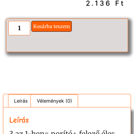
2.136
Ft
Kosárba teszem
Leírás
Vélemények (0)
Leírás
3 az 1-ben= porító+ felező éles