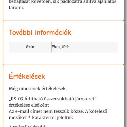
behajtását követően, sík padlózatra állítva ajánlatos
tárolni.
További információk
Szín
Piros, Kék
Értékelések
Még nincsenek értékelések.
„RS-03 Állítható összecsukható járókeret”
értékelése elsőként
Az e-mail címet nem tesszük közzé.
A kötelező
mezőket
*
karakterrel jelöltük