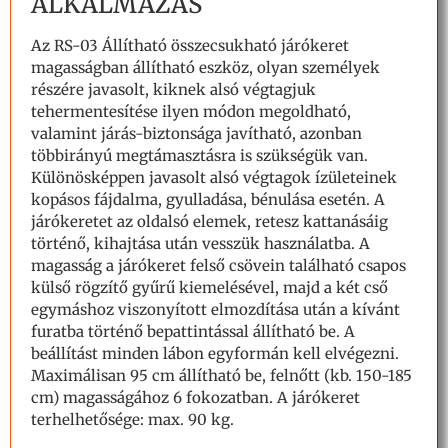
ALKALMAZÁS
Az RS-03 Állítható összecsukható járókeret
magasságban állítható eszköz, olyan személyek
részére javasolt, kiknek alsó végtagjuk
tehermentesítése ilyen módon megoldható,
valamint járás-biztonsága javítható, azonban
többirányú megtámasztásra is szükségük van.
Különösképpen javasolt alsó végtagok ízületeinek
kopásos fájdalma, gyulladása, bénulása esetén. A
járókeretet az oldalsó elemek, retesz kattanásáig
történő, kihajtása után vesszük használatba. A
magasság a járókeret felső csövein található csapos
külső rögzítő gyűrű kiemelésével, majd a két cső
egymáshoz viszonyított elmozdítása után a kívánt
furatba történő bepattintással állítható be. A
beállítást minden lábon egyformán kell elvégezni.
Maximálisan 95 cm állítható be, felnőtt (kb. 150-185
cm) magasságához 6 fokozatban. A járókeret
terhelhetősége: max. 90 kg.