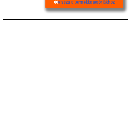
Vissza a termékkategóriákhoz