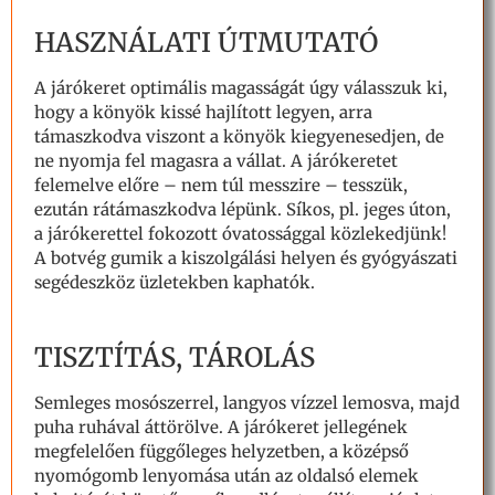
HASZNÁLATI ÚTMUTATÓ
A járókeret optimális magasságát úgy válasszuk ki,
hogy a könyök kissé hajlított legyen, arra
támaszkodva viszont a könyök kiegyenesedjen, de
ne nyomja fel magasra a vállat. A járókeretet
felemelve előre – nem túl messzire – tesszük,
ezután rátámaszkodva lépünk. Síkos, pl. jeges úton,
a járókerettel fokozott óvatossággal közlekedjünk!
A botvég gumik a kiszolgálási helyen és gyógyászati
segédeszköz üzletekben kaphatók.
TISZTÍTÁS, TÁROLÁS
Semleges mosószerrel, langyos vízzel lemosva, majd
puha ruhával áttörölve. A járókeret jellegének
megfelelően függőleges helyzetben, a középső
nyomógomb lenyomása után az oldalsó elemek