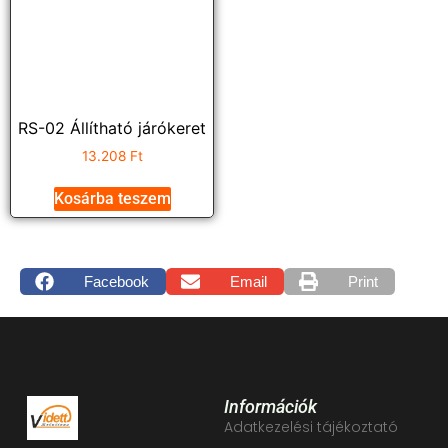
RS-02 Állítható járókeret
13.208
Ft
Kosárba teszem
Facebook
Email
Print
Információk
Adatkezelési tájékoztató