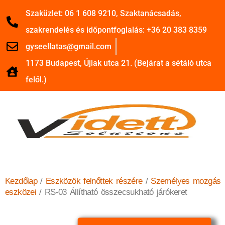
Szaküzlet: 06 1 608 9210, Szaktanácsadás,
szakrendelés és időpontfoglalás: +36 20 383 8359
gyseellatas@gmail.com
1173 Budapest, Újlak utca 21. (Bejárat a sétáló utca
felől.)
Kezdőlap
/
Eszközök felnőttek részére
/
Személyes mozgás
eszközei
/ RS-03 Állítható összecsukható járókeret