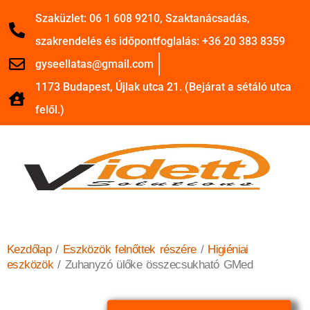
Szaküzlet: 06 1 608 9210, Szaktanácsadás,
szakrendelés és időpontfoglalás: +36 20 383 8359
gyseellatas@gmail.com
1173 Budapest, Újlak utca 21. (Bejárat a sétáló utca
felől.)
Kezdőlap
/
Eszközök felnőttek részére
/
Higiéniai
eszközök
/ Zuhanyzó ülőke összecsukható GMed