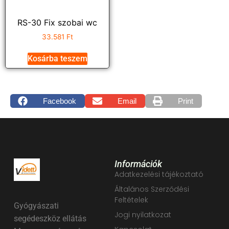
RS-30 Fix szobai wc
33.581
Ft
Kosárba teszem
Facebook
Email
Print
Információk
Adatkezelési tájékoztató
Általános Szerződési
Feltételek
Gyógyászati
Jogi nyilatkozat
segédeszköz ellátás