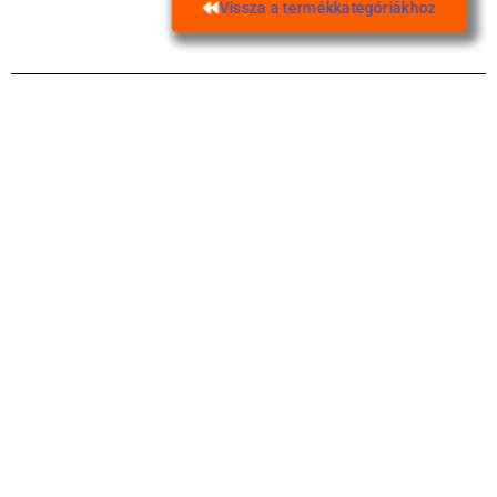
Vissza a termékkategóriákhoz