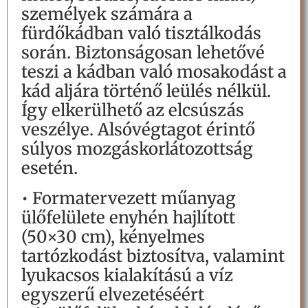
személyek számára a
fürdőkádban való tisztálkodás
során. Biztonságosan lehetővé
teszi a kádban való mosakodást a
kád aljára történő leülés nélkül.
Így elkerülhető az elcsúszás
veszélye. Alsóvégtagot érintő
súlyos mozgáskorlátozottság
esetén.
• Formatervezett műanyag
ülőfelülete enyhén hajlított
(50×30 cm), kényelmes
tartózkodást biztosítva, valamint
lyukacsos kialakítású a víz
egyszerű elvezetéséért