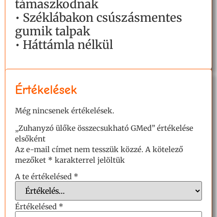
támaszkodnak
• Széklábakon csúszásmentes
gumik talpak
• Háttámla nélkül
Értékelések
Még nincsenek értékelések.
„Zuhanyzó ülőke összecsukható GMed” értékelése
elsőként
Az e-mail címet nem tesszük közzé.
A kötelező
mezőket
*
karakterrel jelöltük
A te értékelésed
*
Értékelésed
*