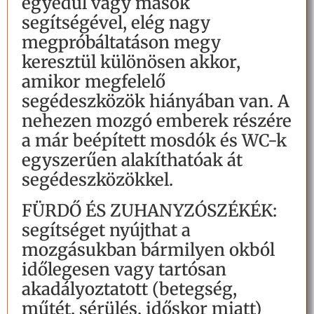
egyedül vagy mások
segítségével, elég nagy
megpróbáltatáson megy
keresztül különösen akkor,
amikor megfelelő
segédeszközök hiányában van. A
nehezen mozgó emberek részére
a már beépített mosdók és WC-k
egyszerűen alakíthatóak át
segédeszközökkel.
FÜRDŐ ÉS ZUHANYZÓSZÉKÉK:
segítséget nyújthat a
mozgásukban bármilyen okból
időlegesen vagy tartósan
akadályoztatott (betegség,
műtét, sérülés, időskor miatt)