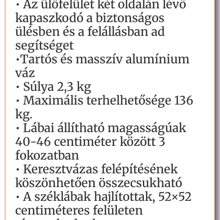
• Az ülőfelület két oldalán lévő
kapaszkodó a biztonságos
ülésben és a felállásban ad
segítséget
•Tartós és masszív alumínium
váz
• Súlya 2,3 kg
• Maximális terhelhetősége 136
kg.
• Lábai állítható magasságúak
40-46 centiméter között 3
fokozatban
• Keresztvázas felépítésének
köszönhetően összecsukható
• A széklábak hajlítottak, 52×52
centiméteres felületen