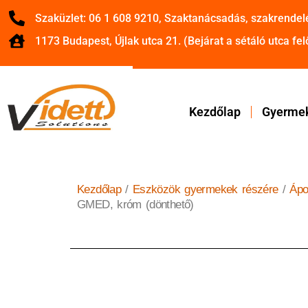
Szaküzlet: 06 1 608 9210, Szaktanácsadás, szakrendel
1173 Budapest, Újlak utca 21. (Bejárat a sétáló utca felő
Kezdőlap
Gyermek
Kezdőlap
/
Eszközök gyermekek részére
/
Ápo
GMED, króm (dönthető)