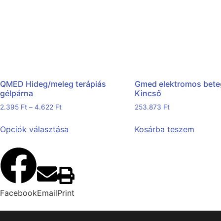
QMED Hideg/meleg terápiás
Gmed elektromos bet
gélpárna
Kincső
2.395
Ft
–
4.622
Ft
253.873
Ft
Opciók választása
Kosárba teszem
Facebook
Email
Print