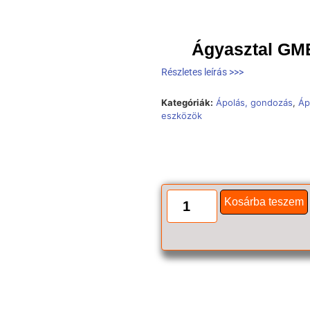
Ágyasztal GME
Részletes leírás >>>
Kategóriák:
Ápolás, gondozás
,
Áp
eszközök
Kosárba teszem