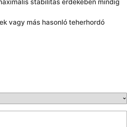
A maximális stabilitás érdekében mindig
enek vagy más hasonló teherhordó