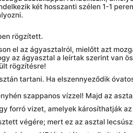
rendelkezik két hosszanti szélen 1-1 per
lyozni.
en rögzített.
on el az ágyasztalról, mielőtt azt mozg
gy az ágyasztal a leírtak szerint van ö
lt rögzítésre!
sztán tartani. Ha elszennyeződik óvatosa
nyhén szappanos vízzel! Majd az asztalt
y forró vizet, amelyek károsíthatják az 
ztett végére; mert ez az asztal lecsúsz