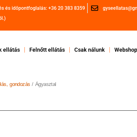
és és időpontfoglalás: +36 20 383 8359
gyseellatas@g
l.)
 ellátás
Felnőtt ellátás
Csak nálunk
Websho
lás, gondozás
/ Ágyasztal