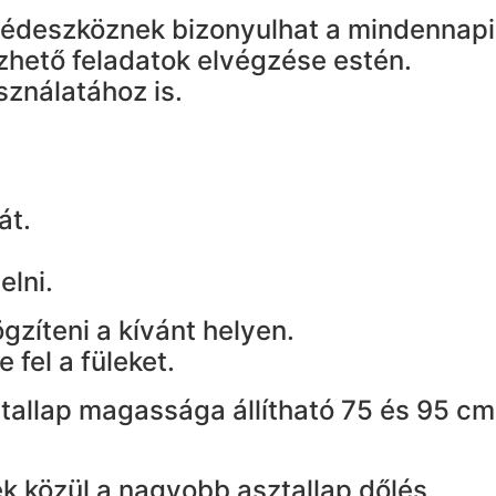
segédeszköznek bizonyulhat a mindennapi
zhető feladatok elvégzése estén.
sználatához is.
át.
elni.
gzíteni a kívánt helyen.
fel a füleket.
ztallap magassága állítható 75 és 95 cm
ek közül a nagyobb asztallap dőlés