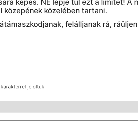
sára képes. NE lépje túl ezt a limitet! 
l közepének közelében tartani.
átámaszkodjanak, felálljanak rá, ráülj
karakterrel jelöltük