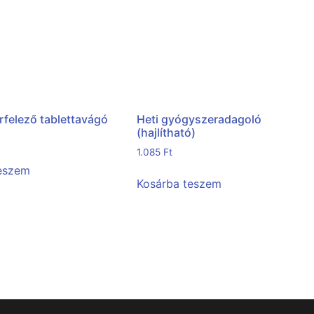
felező tablettavágó
Heti gyógyszeradagoló
(hajlítható)
1.085
Ft
teszem
Kosárba teszem