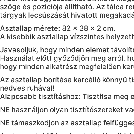
szöge és pozíciója állítható. Az tálca 
tárgyak lecsúszását hivatott megakadá
Asztallap mérete: 82 x 38 x 2 cm.
A kisebbik asztallap vízszintes helyzetb
Javasoljuk, hogy minden elemet távolíts
Használat előtt győződjön meg arról, ho
hogy minden alkatrész megfelelően kerü
Az asztallap borítása karcálló könnyű ti
nedves ruhával!
Alaposabb tisztításhoz: Tisztítsa meg e
NE használjon olyan tisztítószereket vag
NE támaszkodjon az asztallap felfügges