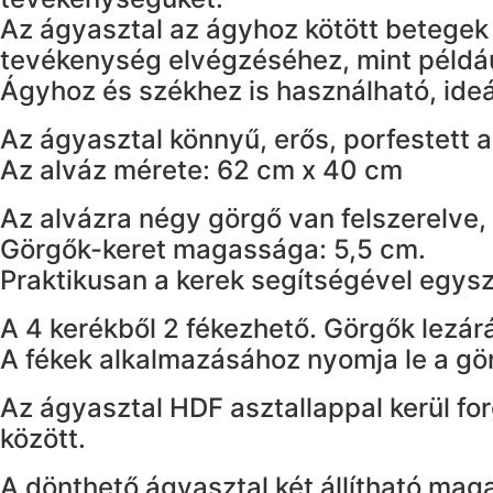
Az ágyasztal az ágyhoz kötött betegek 
tevékenység elvégzéséhez, mint példáu
Ágyhoz és székhez is használható, ideál
Az ágyasztal könnyű, erős, porfestett a
Az alváz mérete: 62 cm x 40 cm
Az alvázra négy görgő van felszerelve
Görgők-keret magassága: 5,5 cm.
Praktikusan a kerek segítségével egysz
A 4 kerékből 2 fékezhető. Görgők lezárás
A fékek alkalmazásához nyomja le a görg
Az ágyasztal HDF asztallappal kerül fo
között.
A dönthető ágyasztal két állítható mag