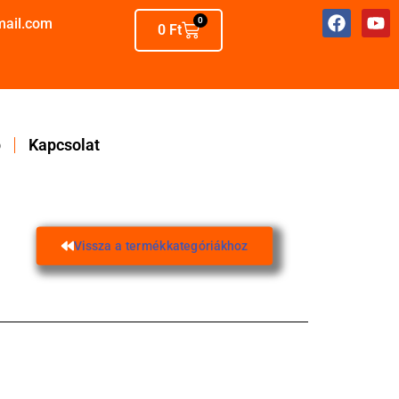
mail.com
0
0
Ft
p
Kapcsolat
Vissza a termékkategóriákhoz