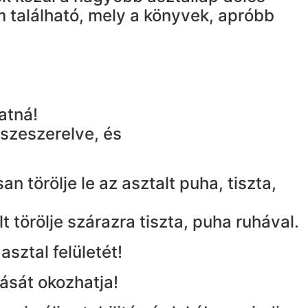
em található, mely a könyvek, apróbb
atná!
sszeszerelve, és
n törölje le az asztalt puha, tiszta,
 törölje szárazra tiszta, puha ruhával.
asztal felületét!
ását okozhatja!