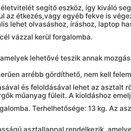
életvitelét segítő eszköz, így kiváló 
l az étkezés,vagy egyéb fekve is vége
is lehet olvasáshoz, íráshoz, laptop ha
cél vázzal kerül forgalomba.
, amelyek lehetővé teszik annak mozgás
erűen arrébb gördíthető, nem kell felem
ával és feloldásával lehet az asztalt rö
ők műanyag füleit. A kioldáshoz emelje 
rgalomba. Terhelhetősége: 13 kg. Az as
asságú asztallappal rendelkezik, amely