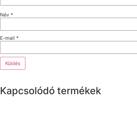
Név
*
E-mail
*
Kapcsolódó termékek