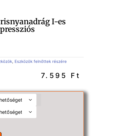
risnyanadrág I-es
pressziós
szközök
,
Eszközök felnőttek részére
7.595
Ft