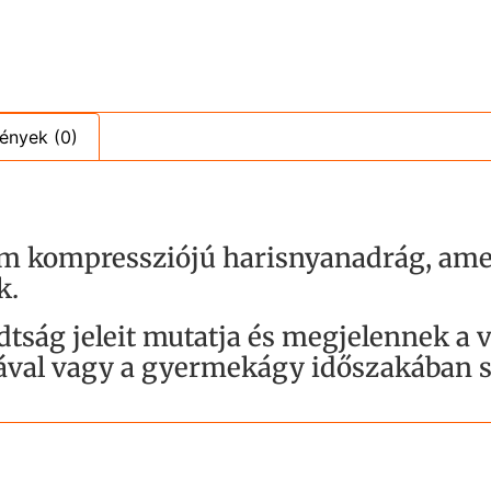
ények (0)
mm kompressziójú harisnyanadrág, ame
k.
tság jeleit mutatja és megjelennek a vi
tával vagy a gyermekágy időszakában 