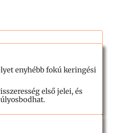
lyet enyhébb fokú keringési
sszeresség első jelei, és
súlyosbodhat.