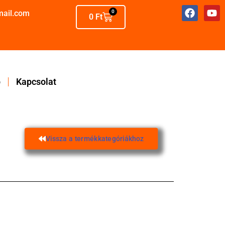
mail.com
0
0
Ft
p
Kapcsolat
Vissza a termékkategóriákhoz