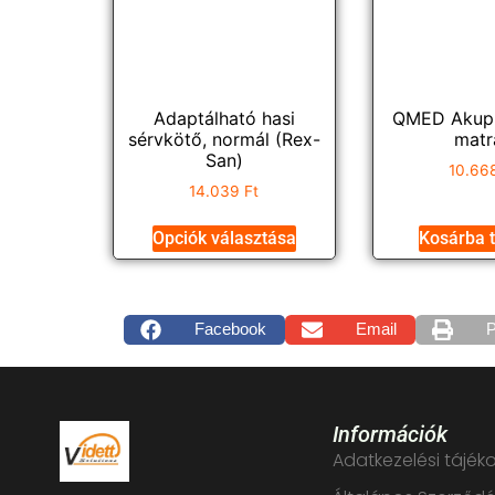
Adaptálható hasi
QMED Akupr
sérvkötő, normál (Rex-
matr
San)
10.66
14.039
Ft
Opciók választása
Kosárba 
Facebook
Email
P
Információk
Adatkezelési tájék