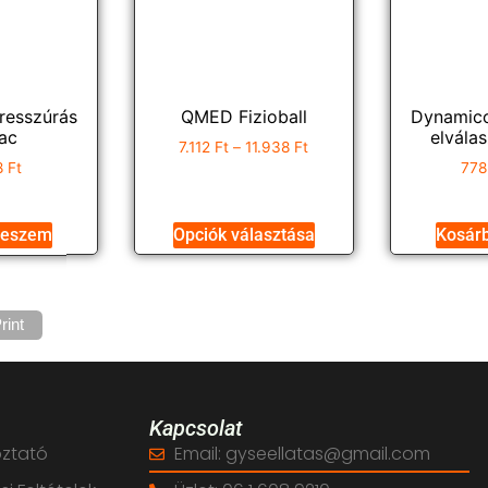
esszúrás
QMED Fizioball
Dynamico
ac
elválas
7.112
Ft
–
11.938
Ft
8
Ft
778
teszem
Opciók választása
Kosár
rint
Kapcsolat
oztató
Email: gyseellatas@gmail.com