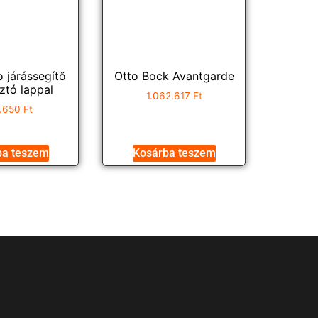
 járássegítő
Otto Bock Avantgarde
ztó lappal
1.062.617
Ft
.650
Ft
ba teszem
Kosárba teszem