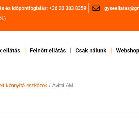
és és időpontfoglalás: +36 20 383 8359
gyseellatas@g
l.)
 ellátás
Felnőtt ellátás
Csak nálunk
Websho
telt könnyítő eszközök
/ Avital AM