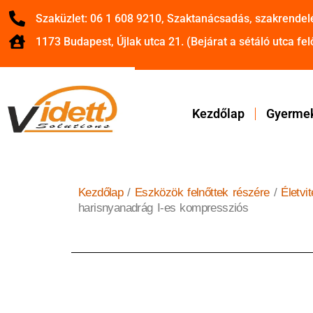
Szaküzlet: 06 1 608 9210, Szaktanácsadás, szakrendel
1173 Budapest, Újlak utca 21. (Bejárat a sétáló utca felő
Kezdőlap
Gyermek
Kezdőlap
/
Eszközök felnőttek részére
/
Életvi
harisnyanadrág I-es kompressziós