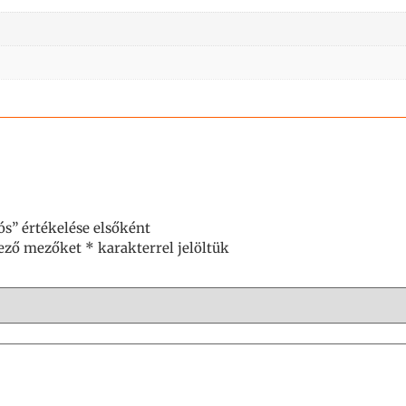
s” értékelése elsőként
lező mezőket
*
karakterrel jelöltük