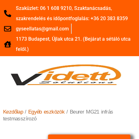
Szaküzlet: 06 1 608 9210, Szaktanácsadás,
szakrendelés és időpontfoglalás: +36 20 383 8359
gyseellatas@gmail.com
1173 Budapest, Újlak utca 21. (Bejárat a sétáló utca
felől.)
Kezdőlap
/
Egyéb eszközök
/ Beurer MG21 infrás
testmasszírozó