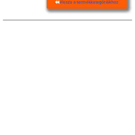
Vissza a termékkategóriákhoz