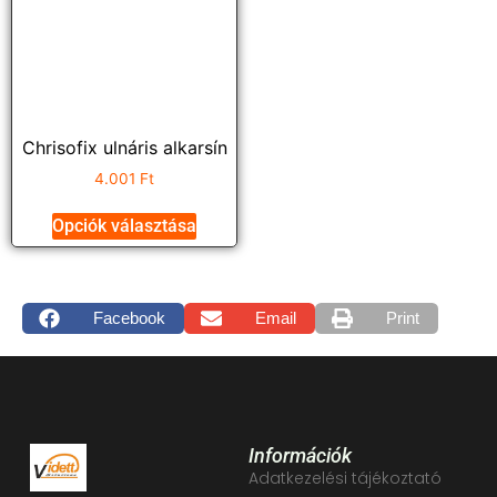
Chrisofix ulnáris alkarsín
4.001
Ft
Opciók választása
Facebook
Email
Print
Információk
Adatkezelési tájékoztató