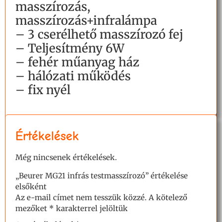
masszírozás,
masszírozás+infralámpa
– 3 cserélhető masszírozó fej
– Teljesítmény 6W
– fehér műanyag ház
– hálózati működés
– fix nyél
Értékelések
Még nincsenek értékelések.
„Beurer MG21 infrás testmasszírozó” értékelése
elsőként
Az e-mail címet nem tesszük közzé.
A kötelező
mezőket
*
karakterrel jelöltük