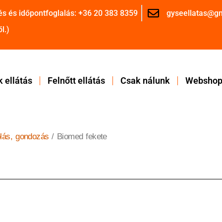
és és időpontfoglalás: +36 20 383 8359
gyseellatas@g
l.)
 ellátás
Felnőtt ellátás
Csak nálunk
Websho
lás, gondozás
/ Biomed fekete