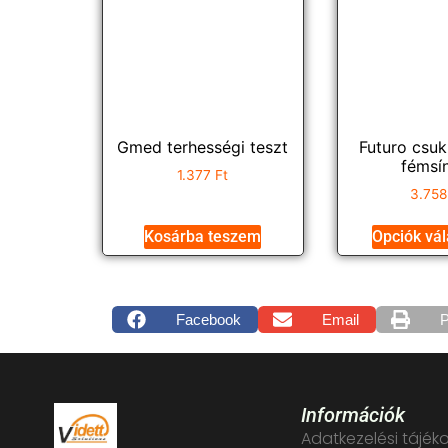
Gmed terhességi teszt
Futuro csuk
fémsí
1.377
Ft
3.75
Kosárba teszem
Opciók vá
Facebook
Email
P
Információk
Adatkezelési tájék