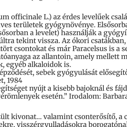
 officinale L.) az érdes levelűek csalá
dves területek gyógynövénye. Elsősorb
elsősorban a levelet) használják a gyógyí
ra tekint vissza. Az ókori csatákban,
tört csontokat és már Paracelsus is a s
atóanyaga az allantoin, amely mellett 
 egyéb alkaloidok is.
épződését, sebek gyógyulását elősegítő
t, 1984
gítséget nyújt a kisebb bajoknál és fá
 vérömlenyek esetén.” Irodalom: Barbara
zült kivonat… valamint csonterősítő, a
bekre, visszérgyulladásokra borogatóna