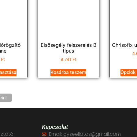
lórögzítő
Elsősegély felszerelés B
Chrisofix u
nnel
típus
4.
8
Ft
9.741
Ft
lasztása
Kosárba teszem
Opciók 
rint
Kapcsolat
oztató
Email: gyseellatas@gmail.com