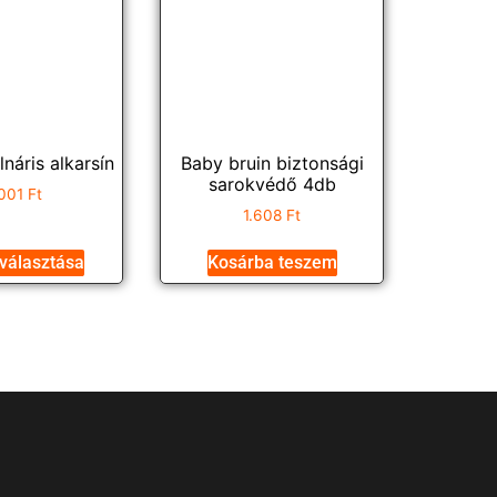
lnáris alkarsín
Baby bruin biztonsági
sarokvédő 4db
001
Ft
1.608
Ft
választása
Kosárba teszem