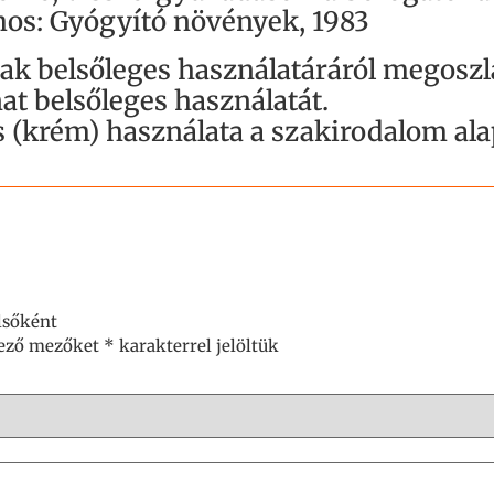
os: Gyógyító növények, 1983
nak belsőleges használatáráról megosz
at belsőleges használatát.
s (krém) használata a szakirodalom alap
lsőként
lező mezőket
*
karakterrel jelöltük