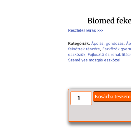
Biomed feke
Részletes leírás >>>
Kategóriák:
Ápolás, gondozás
,
Áp
felnőttek részére
,
Eszközök gyer
eszközök
,
Fejlesztő és rehabilitá
Személyes mozgás eszközei
Kosárba teszem