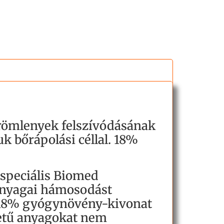
vérömlenyek felszívódásának
uk bőrápolási céllal. 18%
 speciális Biomed
anyagai hámosodást
n 18% gyógynövény-kivonat
edetű anyagokat nem