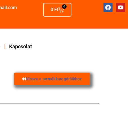
mail.com
0
0
Ft
p
Kapcsolat
Vissza a termékkategóriákhoz