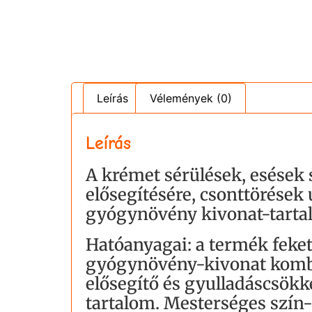
Leírás
Vélemények (0)
Leírás
A krémet sérülések, esések 
elősegítésére, csonttörések 
gyógynövény kivonat-tarta
Hatóanyagai: a termék feket
gyógynövény-kivonat kombi
elősegítő és gyulladáscsök
tartalom. Mesterséges szín-