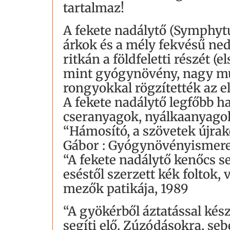
tartalmaz!
A fekete nadálytő (Symphytum
árkok és a mély fekvésű ne
ritkán a földfeletti részét (
mint gyógynövény, nagy múlt
rongyokkal rögzítették az el
A fekete nadálytő legfőbb h
cseranyagok, nyálkaanyagok,
“Hámosító, a szövetek újrak
Gábor : Gyógynövényismere
“A fekete nadálytő kenőcs se
eséstől szerzett kék foltok,
mezők patikája, 1989
“A gyökérből áztatással kés
segíti elő. Zúzódásokra, se