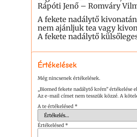
Rápóti Jenő – Romváry Vilm
A fekete nadálytő kivonatá
nem ajánljuk tea vagy kivon
A fekete nadálytő külsőlege
Értékelések
Még nincsenek értékelések.
„Biomed fekete nadálytő krém” értékelése e
Az e-mail címet nem tesszük közzé.
A köte
A te értékelésed
*
Értékelésed
*