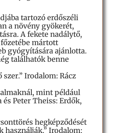
djába tartozó erdőszéli
an a növény gyökerét,
tásra. A fekete nadálytő,
 főzetébe mártott
eb gyógyítására ajánlotta.
még találhatók benne
 szer.” Irodalom: Rácz
jdalmaknál, mint például
 és Peter Theiss: Erdők,
 csonttörés hegképződését
k használják.” Irodalom: