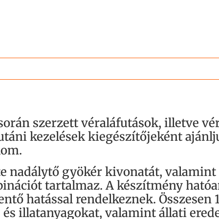
során szerzett véraláfutások, illetve 
utáni kezelések kiegészítőjeként ajánlj
lom.
e nadálytő gyökér kivonatát, valamint
nációt tartalmaz. A készítmény ható
kentő hatással rendelkeznek. Összese
 és illatanyagokat, valamint állati er