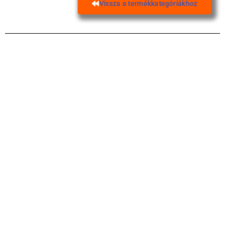
Vissza a termékkategóriákhoz