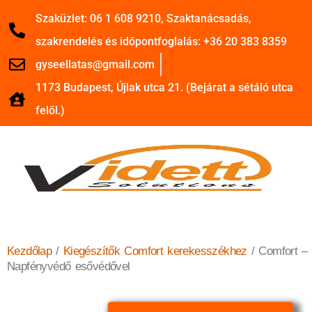
Szaküzlet: 06 1 608 9210, Szaktanácsadás,
szakrendelés és időpontfoglalás: +36 20 383 8359
gyseellatas@gmail.com
1173 Budapest, Újlak utca 21. (Bejárat a sétáló utca
felől.)
Kezdőlap
/
Kiegészítők Comfort kerekesszékhez
/ Comfort –
Napfényvédő esővédővel