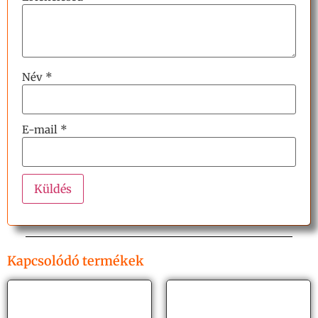
Név
*
E-mail
*
Kapcsolódó termékek