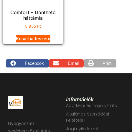
Comfort – Dönthető
háttámla
5.955
Ft
Kosárba teszem
Facebook
Email
Print
Információk
Adatkezelési tájékoztató
Általános Szerződési
Feltételek
Gyógyászati
Jogi nyilatkozat
segédeszköz ellátás