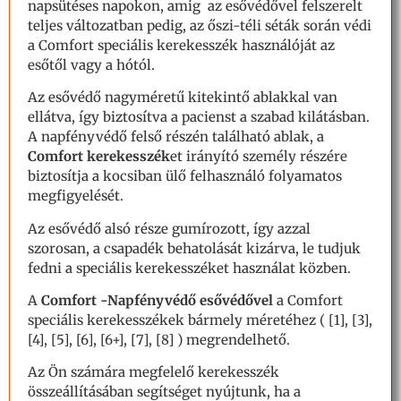
napsütéses napokon, amig az esővédővel felszerelt
teljes változatban pedig, az őszi-téli séták során védi
a Comfort speciális kerekesszék használóját az
esőtől vagy a hótól.
Az esővédő nagyméretű kitekintő ablakkal van
ellátva, így biztosítva a pacienst a szabad kilátásban.
A napfényvédő felső részén található ablak, a
Comfort kerekesszék
et irányító személy részére
biztosítja a kocsiban ülő felhasználó folyamatos
megfigyelését.
Az esővédő alsó része gumírozott, így azzal
szorosan, a csapadék behatolását kizárva, le tudjuk
fedni a speciális kerekesszéket használat közben.
A
Comfort -Napfényvédő esővédővel
a Comfort
speciális kerekesszékek bármely méretéhez ( [1], [3],
[4], [5], [6], [6+], [7], [8] ) megrendelhető.
Az Ön számára megfelelő kerekesszék
összeállításában segítséget nyújtunk, ha a