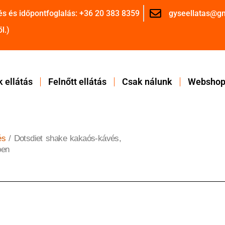
és és időpontfoglalás: +36 20 383 8359
gyseellatas@g
l.)
 ellátás
Felnőtt ellátás
Csak nálunk
Websho
és
/ Dotsdiet shake kakaós-kávés,
ben