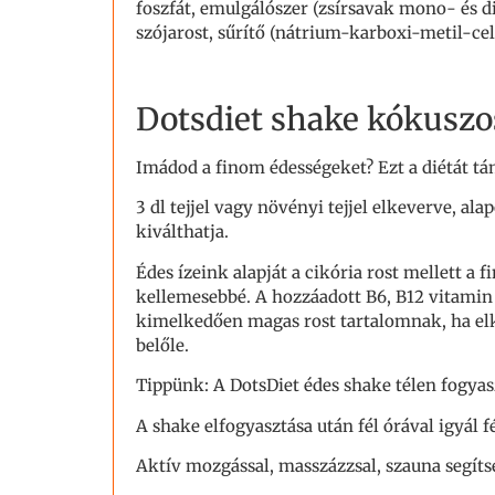
foszfát, emulgálószer (zsírsavak mono- és di
szójarost, sűrítő (nátrium-karboxi-metil-cel
Dotsdiet shake kókuszo
Imádod a finom édességeket? Ezt a diétát tá
3 dl tejjel vagy növényi tejjel elkeverve, a
kiválthatja.
Édes ízeink alapját a cikória rost mellett a 
kellemesebbé. A hozzáadott B6, B12 vitamin 
kimelkedően magas rost tartalomnak, ha elké
belőle.
Tippünk: A DotsDiet édes shake télen fogyasz
A shake elfogyasztása után fél órával igyál fé
Aktív mozgással, masszázzsal, szauna segíts