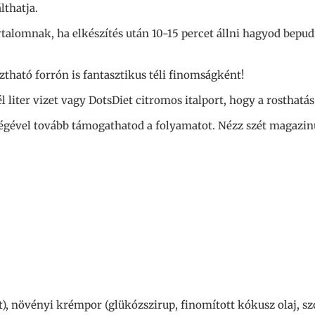
lthatja.
alomnak, ha elkészítés után 10-15 percet állni hagyod bepudi
tható forrón is fantasztikus téli finomságként!
l liter vizet vagy DotsDiet citromos italport, hogy a rosthatás 
égével tovább támogathatod a folyamatot. Nézz szét magazinun
t), növényi krémpor (glükózszirup, finomított kókusz olaj, szó