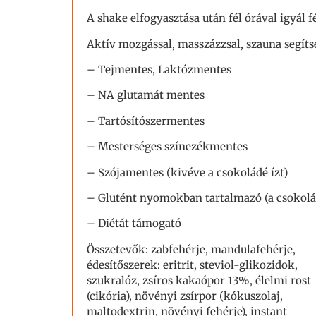
A shake elfogyasztása után fél órával igyál fé
Aktív mozgással, masszázzsal, szauna segíts
– Tejmentes, Laktózmentes
– NA glutamát mentes
– Tartósítószermentes
– Mesterséges színezékmentes
– Szójamentes (kivéve a csokoládé ízt)
– Glutént nyomokban tartalmazó (a csokolá
– Diétát támogató
Összetevők: zabfehérje, mandulafehérje,
édesítőszerek: eritrit, steviol-glikozidok,
szukralóz, zsíros kakaópor 13%, élelmi rost
(cikória), növényi zsírpor (kókuszolaj,
maltodextrin, növényi fehérje), instant