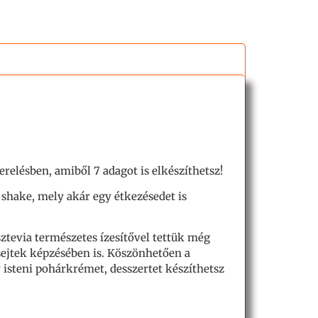
relésben, amiből 7 adagot is elkészíthetsz!
m shake, mely akár egy étkezésedet is
 sztevia természetes ízesítővel tettük még
sejtek képzésében is. Köszönhetően a
 isteni pohárkrémet, desszertet készíthetsz