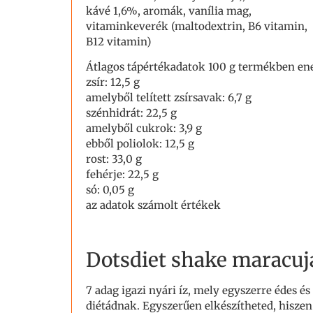
kávé 1,6%, aromák, vanília mag,
vitaminkeverék (maltodextrin, B6 vitamin,
B12 vitamin)
Átlagos tápértékadatok 100 g termékben ener
zsír: 12,5 g
amelyből telített zsírsavak: 6,7 g
szénhidrát: 22,5 g
amelyből cukrok: 3,9 g
ebből poliolok: 12,5 g
rost: 33,0 g
fehérje: 22,5 g
só: 0,05 g
az adatok számolt értékek
Dotsdiet shake maracuj
7 adag igazi nyári íz, mely egyszerre édes é
diétádnak. Egyszerűen elkészítheted, hiszen 