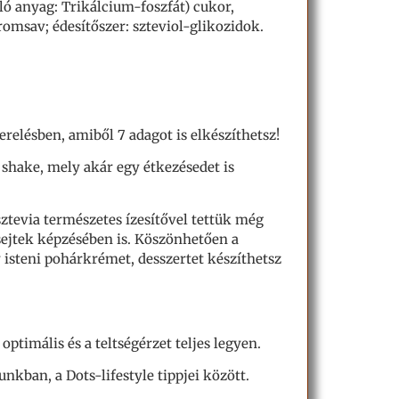
ló anyag: Trikálcium-foszfát) cukor,
romsav; édesítőszer: szteviol-glikozidok.
relésben, amiből 7 adagot is elkészíthetsz!
m shake, mely akár egy étkezésedet is
 sztevia természetes ízesítővel tettük még
sejtek képzésében is. Köszönhetően a
 isteni pohárkrémet, desszertet készíthetsz
optimális és a teltségérzet teljes legyen.
kban, a Dots-lifestyle tippjei között.