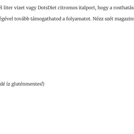
l liter vizet vagy DotsDiet citromos italport, hogy a rosthatás 
égével tovább támogathatod a folyamatot. Nézz szét magazinun
dé íz gluténmentes!)