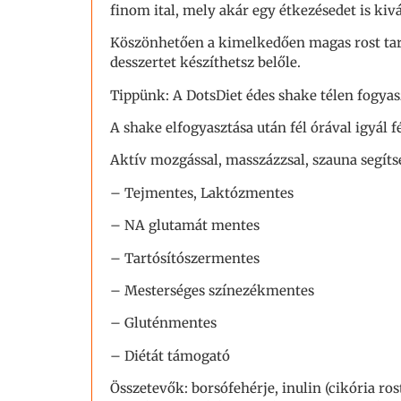
finom ital, mely akár egy étkezésedet is kivá
Köszönhetően a kimelkedően magas rost tart
desszertet készíthetsz belőle.
Tippünk: A DotsDiet édes shake télen fogyasz
A shake elfogyasztása után fél órával igyál fé
Aktív mozgással, masszázzsal, szauna segíts
– Tejmentes, Laktózmentes
– NA glutamát mentes
– Tartósítószermentes
– Mesterséges színezékmentes
– Gluténmentes
– Diétát támogató
Összetevők: borsófehérje, inulin (cikória ros