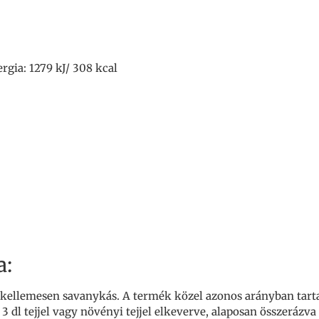
gia: 1279 kJ/ 308 kcal
a:
s kellemesen savanykás. A termék közel azonos arányban tarta
3 dl tejjel vagy növényi tejjel elkeverve, alaposan összerázva