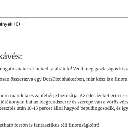
ények (0)
kávés:
mogató shake-et neked találták ki! Vedd meg gazdaságos kisze
laposan összerázva egy DotsDiet shakerben, már kész is a fino
finom mandula és zabfehérje biztosítja. Az édes ízeket eritrit-
jótékonyan hat az idegrendszerre és szerepe van a vörös vér
szítés után 10-15 percet állni hagyod bepudingosodik, és így
tható forrón is fantasztikus téli finomságként!