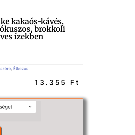
ake kakaós-kávés,
ókuszos, brokkoli
ves ízekben
észére
,
Étkezés
13.355
Ft