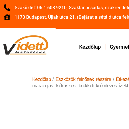
Szaküzlet: 06 1 608 9210, Szaktanácsadás, szakrendel
1173 Budapest, Újlak utca 21. (Bejárat a sétáló utca felő
Kezdőlap
Gyermek
Kezdőlap
/
Eszközök felnőttek részére
/
Étkez
maracujás, kókuszos, brokkoli krémleves ízek