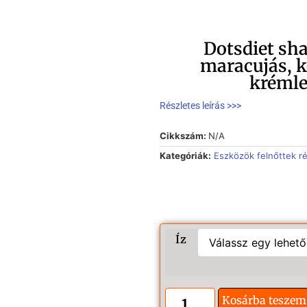
Dotsdiet sh
maracujás, k
krémle
Részletes leírás >>>
Cikkszám:
N/A
Kategóriák:
Eszközök felnőttek r
Íz
Kosárba teszem