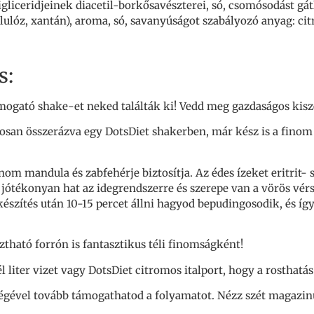
gliceridjeinek diacetil-borkősavészterei, só, csomósodást gát
lulóz, xantán), aroma, só, savanyúságot szabályozó anyag: cit
s:
mogató shake-et neked találták ki! Vedd meg gazdaságos kisze
laposan összerázva egy DotsDiet shakerben, már kész is a fino
finom mandula és zabfehérje biztosítja. Az édes ízeket eritrit-
jótékonyan hat az idegrendszerre és szerepe van a vörös vér
szítés után 10-15 percet állni hagyod bepudingosodik, és így
tható forrón is fantasztikus téli finomságként!
l liter vizet vagy DotsDiet citromos italport, hogy a rosthatás 
égével tovább támogathatod a folyamatot. Nézz szét magazinun