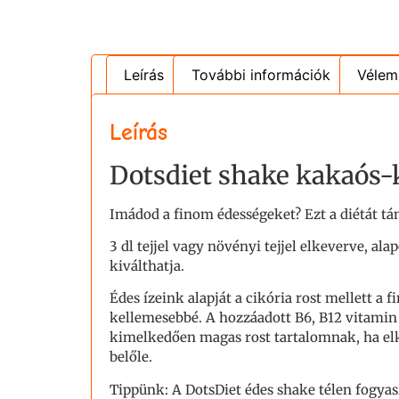
Leírás
További információk
Vélem
Leírás
Dotsdiet shake kakaós-
Imádod a finom édességeket? Ezt a diétát tá
3 dl tejjel vagy növényi tejjel elkeverve, a
kiválthatja.
Édes ízeink alapját a cikória rost mellett a 
kellemesebbé. A hozzáadott B6, B12 vitamin 
kimelkedően magas rost tartalomnak, ha elké
belőle.
Tippünk: A DotsDiet édes shake télen fogyasz