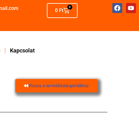
mail.com
0
0
Ft
p
Kapcsolat
Vissza a termékkategóriákhoz