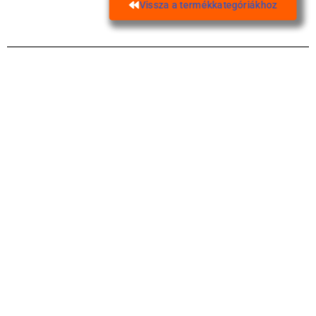
Vissza a termékkategóriákhoz