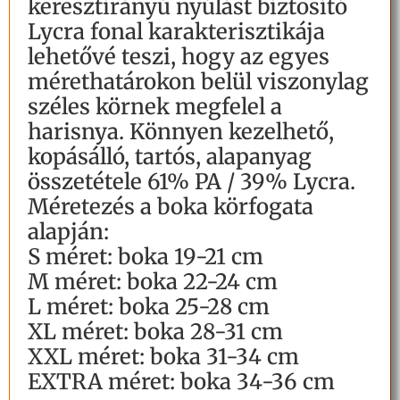
keresztirányú nyúlást biztosító
Lycra fonal karakterisztikája
lehetővé teszi, hogy az egyes
mérethatárokon belül viszonylag
széles körnek megfelel a
harisnya. Könnyen kezelhető,
kopásálló, tartós, alapanyag
összetétele 61% PA / 39% Lycra.
Méretezés a boka körfogata
alapján:
S méret: boka 19-21 cm
M méret: boka 22-24 cm
L méret: boka 25-28 cm
XL méret: boka 28-31 cm
XXL méret: boka 31-34 cm
EXTRA méret: boka 34-36 cm