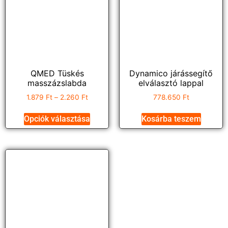
QMED Tüskés
Dynamico járássegítő
masszázslabda
elválasztó lappal
1.879
Ft
–
2.260
Ft
778.650
Ft
Opciók választása
Kosárba teszem