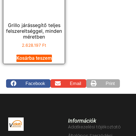
Grillo járássegítő teljes
felszereltséggel, minden
méretben
2.628.197
Ft
Kosárba teszem
Facebook
Email
Print
Információk
Adatkezelési tájékoztató
Általános Szerződési