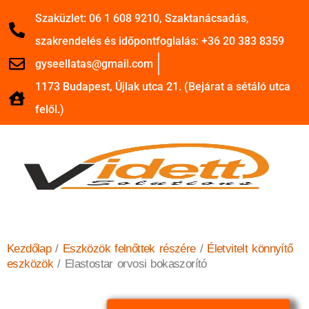
Szaküzlet: 06 1 608 9210, Szaktanácsadás,
szakrendelés és időpontfoglalás: +36 20 383 8359
gyseellatas@gmail.com
1173 Budapest, Újlak utca 21. (Bejárat a sétáló utca
felől.)
Kezdőlap
/
Eszközök felnőttek részére
/
Életvitelt könnyítő
eszközök
/ Elastostar orvosi bokaszorító