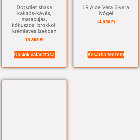
Dotsdiet shake
LR Aloe Vera Sivera
kakaós-kávés,
ivógél
maracujás,
14.950
Ft
kókuszos, brokkoli
krémleves ízekben
13.355
Ft
Opciók választása
Kosárba teszem