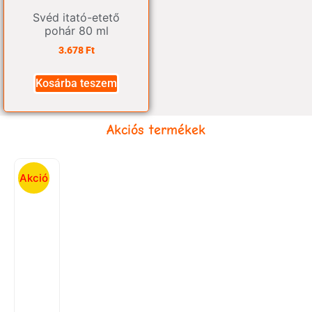
Svéd itató-etető
pohár 80 ml
3.678
Ft
Kosárba teszem
Akciós termékek
Akció