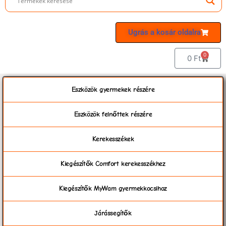
Ugrás a kosár oldalra
0
0
Ft
Eszközök gyermekek részére
Eszközök felnőttek részére
Kerekesszékek
Kiegészítők Comfort kerekesszékhez
Kiegészítők MyWam gyermekkocsihoz
Járássegítők