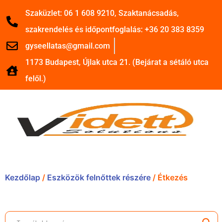
Szaküzlet: 06 1 608 9210, Szaktanácsadás,
szakrendelés és időpontfoglalás: +36 20 383 8359
gyseellatas@gmail.com
1173 Budapest, Újlak utca 21. (Bejárat a sétáló utca
felől.)
Kezdőlap
/
Eszközök felnőttek részére
/ Étkezés