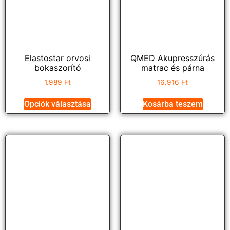
Elastostar orvosi
QMED Akupresszúrás
bokaszorító
matrac és párna
1.989
Ft
16.916
Ft
Opciók választása
Kosárba teszem