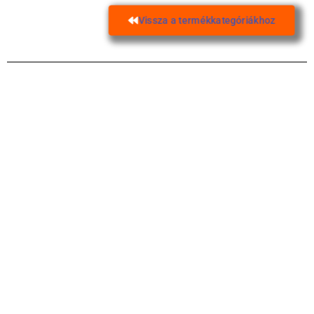
Vissza a termékkategóriákhoz