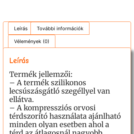
Leírás
További információk
Vélemények (0)
Leírás
Termék jellemzői:
– A termék szilikonos
lecsúszásgátló szegéllyel van
ellátva.
– A kompressziós orvosi
térdszorító használata ajánlható
minden olyan esetben ahol a
térd az átlagosnál nagyobb