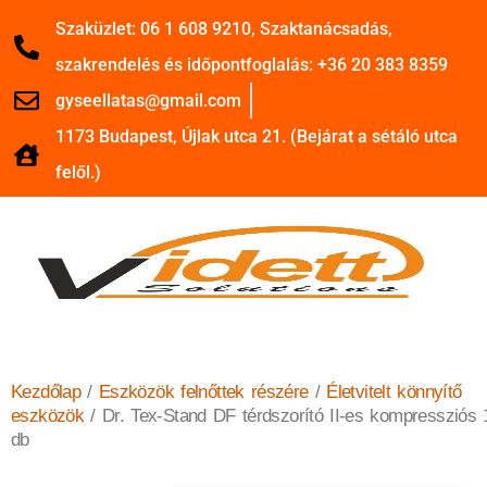
Szaküzlet: 06 1 608 9210, Szaktanácsadás,
szakrendelés és időpontfoglalás: +36 20 383 8359
gyseellatas@gmail.com
1173 Budapest, Újlak utca 21. (Bejárat a sétáló utca
felől.)
Kezdőlap
/
Eszközök felnőttek részére
/
Életvitelt könnyítő
eszközök
/ Dr. Tex-Stand DF térdszorító II-es kompressziós 
db