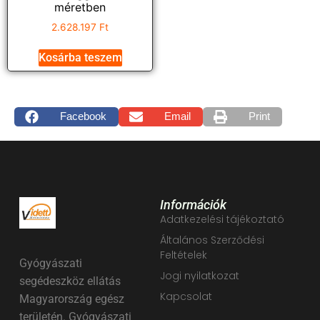
méretben
2.628.197
Ft
Kosárba teszem
Facebook
Email
Print
Információk
Adatkezelési tájékoztató
Általános Szerződési
Feltételek
Gyógyászati
Jogi nyilatkozat
segédeszköz ellátás
Kapcsolat
Magyarország egész
területén. Gyógyászati