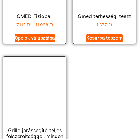
QMED Fizioball
Gmed terhességi teszt
7.112
Ft
–
11.938
Ft
1.377
Ft
Opciók választása
Kosárba teszem
Grillo járássegítő teljes
felszereltséggel, minden