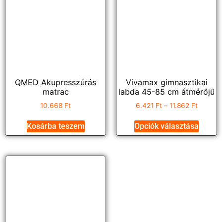
QMED Akupresszúrás
Vivamax gimnasztikai
matrac
labda 45-85 cm átmérőjű
10.668
Ft
6.421
Ft
–
11.862
Ft
Kosárba teszem
Opciók választása