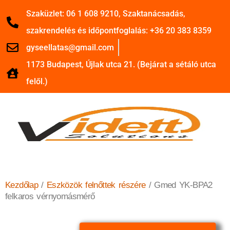
Szaküzlet: 06 1 608 9210, Szaktanácsadás,
szakrendelés és időpontfoglalás: +36 20 383 8359
gyseellatas@gmail.com
1173 Budapest, Újlak utca 21. (Bejárat a sétáló utca
felől.)
Kezdőlap
/
Eszközök felnőttek részére
/ Gmed YK-BPA2
felkaros vérnyomásmérő