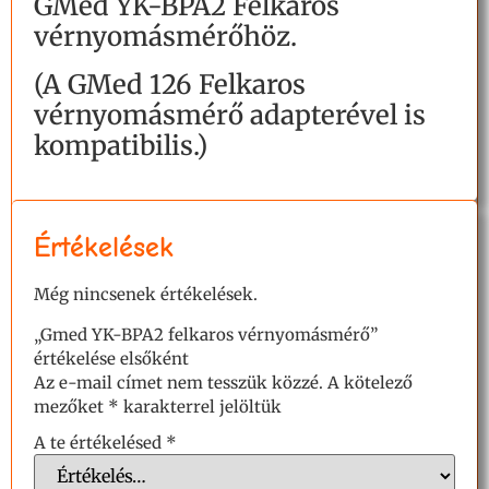
GMed YK-BPA2 Felkaros
vérnyomásmérőhöz.
(A GMed 126 Felkaros
vérnyomásmérő adapterével is
kompatibilis.)
Értékelések
Még nincsenek értékelések.
„Gmed YK-BPA2 felkaros vérnyomásmérő”
értékelése elsőként
Az e-mail címet nem tesszük közzé.
A kötelező
mezőket
*
karakterrel jelöltük
A te értékelésed
*