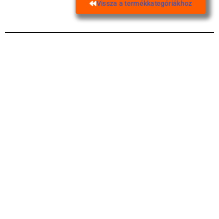
Vissza a termékkategóriákhoz