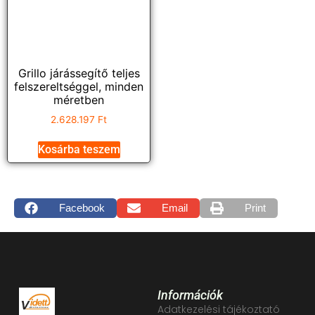
Grillo járássegítő teljes
felszereltséggel, minden
méretben
2.628.197
Ft
Kosárba teszem
Facebook
Email
Print
Információk
Adatkezelési tájékoztató