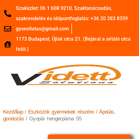
Szaküzlet: 06 1 608 9210, Szaktanácsadás,
szakrendelés és időpontfoglalás: +36 20 383 8359
gyseellatas@gmail.com
1173 Budapest, Újlak utca 21. (Bejárat a sétáló utca
felől.)
Kezdőlap
/
Eszközök gyermekek részére
/
Ápolás,
gondozás
/ Gyopár hengerpárna S5