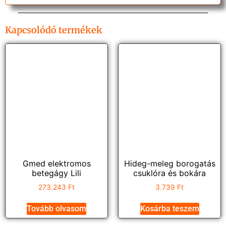
Kapcsolódó termékek
Gmed elektromos
Hideg-meleg borogatás
betegágy Lili
csuklóra és bokára
273.243
Ft
3.739
Ft
Tovább olvasom
Kosárba teszem