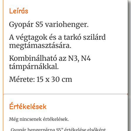
Leírás
Gyopár S5 variohenger.
A végtagok és a tarkó szilárd
megtámasztására.
Kombinálható az N3, N4
támpárnákkal.
Mérete: 15 x 30 cm
Értékelések
Még nincsenek értékelések.
„Gyopár hengerpárna S5” értékelése elsőként