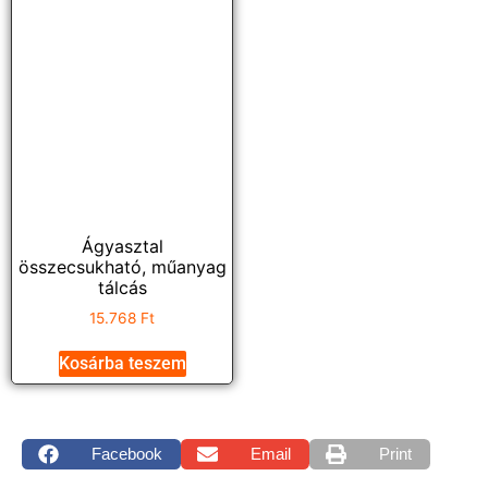
Ágyasztal
összecsukható, műanyag
tálcás
15.768
Ft
Kosárba teszem
Facebook
Email
Print