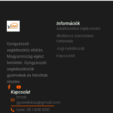
Információk
Adatkezelési tájékoztató
Általános Szerződési
Feltételek
Gyógyászati
Jogi nyilatkozat
segédeszköz ellátás
Kapcsolat
Magyarország egész
területén. Gyógyászati
segédeszközök
gyermekek és felnőttek
részére.
Kapcsolat
Email:
gyseellatas@gmail.com
Üzlet: 06 1 608 9210