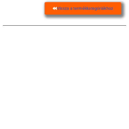
Vissza a termékkategóriákhoz