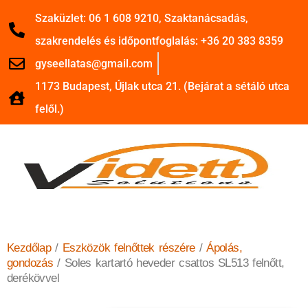
Szaküzlet: 06 1 608 9210, Szaktanácsadás,
szakrendelés és időpontfoglalás: +36 20 383 8359
gyseellatas@gmail.com
1173 Budapest, Újlak utca 21. (Bejárat a sétáló utca
felől.)
Kezdőlap
/
Eszközök felnőttek részére
/
Ápolás,
gondozás
/ Soles kartartó heveder csattos SL513 felnőtt,
derékövvel