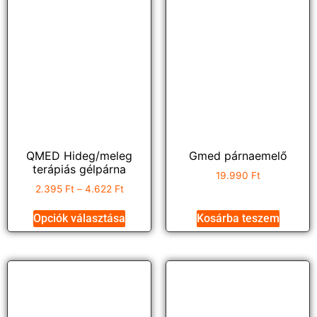
QMED Hideg/meleg
Gmed párnaemelő
terápiás gélpárna
19.990
Ft
2.395
Ft
–
4.622
Ft
Opciók választása
Kosárba teszem