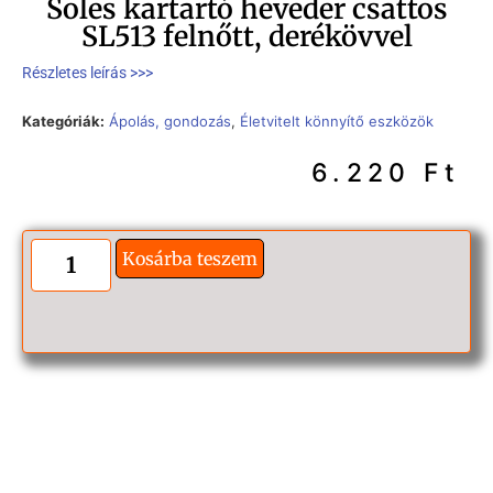
Soles kartartó heveder csattos
SL513 felnőtt, derékövvel
Részletes leírás >>>
Kategóriák:
Ápolás, gondozás
,
Életvitelt könnyítő eszközök
6.220
Ft
Kosárba teszem