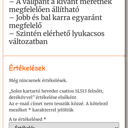
– A vállpánt a kívánt méretnek
megfelelően állítható
– Jobb és bal karra egyaránt
megfelelő
– Szintén elérhető lyukacsos
változatban
Értékelések
Még nincsenek értékelések.
„Soles kartartó heveder csattos SL513 felnőtt,
derékövvel” értékelése elsőként
Az e-mail címet nem tesszük közzé.
A kötelező
mezőket
*
karakterrel jelöltük
A te értékelésed
*