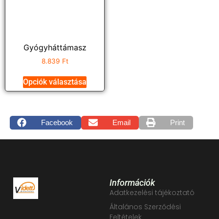
Gyógyháttámasz
8.839
Ft
Opciók választása
Facebook
Email
Print
Információk
Adatkezelési tájékoztató
Általános Szerződési
Feltételek