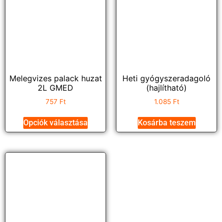
Melegvizes palack huzat
Heti gyógyszeradagoló
2L GMED
(hajlítható)
757
Ft
1.085
Ft
Opciók választása
Kosárba teszem