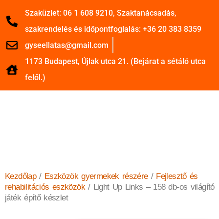
Szaküzlet: 06 1 608 9210, Szaktanácsadás,
szakrendelés és időpontfoglalás: +36 20 383 8359
gyseellatas@gmail.com
1173 Budapest, Újlak utca 21. (Bejárat a sétáló utca
felől.)
Kezdőlap
/
Eszközök gyermekek részére
/
Fejlesztő és
rehabilitációs eszközök
/ Light Up Links – 158 db-os világító
játék építő készlet