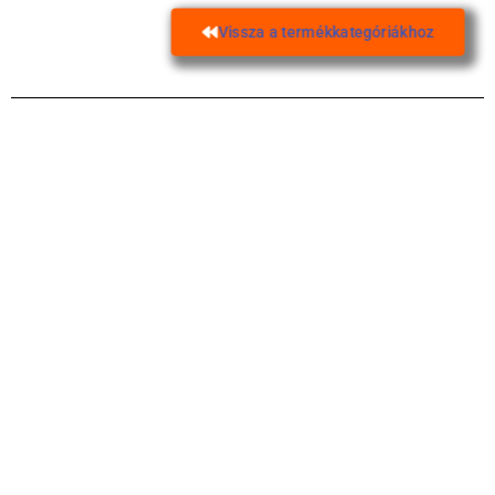
Vissza a termékkategóriákhoz