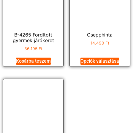
B-4265 Fordított
Csepphinta
gyermek járókeret
14.490
Ft
36.195
Ft
Kosárba teszem
Opciók választása