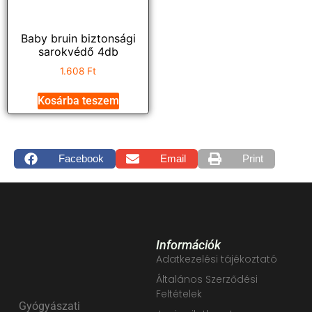
Baby bruin biztonsági
sarokvédő 4db
1.608
Ft
Kosárba teszem
Facebook
Email
Print
Információk
Adatkezelési tájékoztató
Általános Szerződési
Feltételek
Gyógyászati