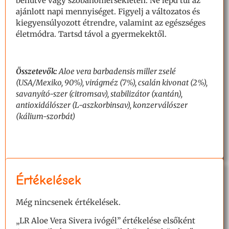
behűtve vagy szobahőmérsékleten. Ne lépd túl az
ajánlott napi mennyiséget. Figyelj a változatos és
kiegyensúlyozott étrendre, valamint az egészséges
életmódra. Tartsd távol a gyermekektől.
Összetevők:
Aloe vera barbadensis miller zselé
(USA/Mexiko, 90%), virágméz (7%), csalán kivonat (
2%),
savanyító-sz
er (citromsav), stabilizátor (xantán),
antioxidálószer (L-aszkorbinsav), konzerválószer
(kálium-szorbát)
Értékelések
Még nincsenek értékelések.
„LR Aloe Vera Sivera ivógél” értékelése elsőként