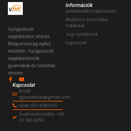
Információk
Adatkezelési tájékoztató
Általános Szerződési
Feltételek
Gyógyászati
Jogi nyilatkozat
segédeszköz ellátás
Kapcsolat
Magyarország egész
területén. Gyógyászati
segédeszközök
gyermekek és felnőttek
részére.
Kapcsolat
Email:
gyseellatas@gmail.com
Üzlet: 06 1 608 9210
Szaktanácsadás: +36
20 383 8359