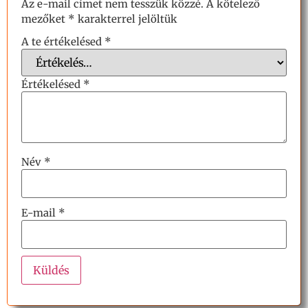
Az e-mail címet nem tesszük közzé.
A kötelező
mezőket
*
karakterrel jelöltük
A te értékelésed
*
Értékelésed
*
Név
*
E-mail
*