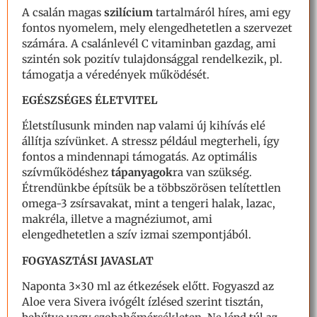
A csalán magas
szilícium
tartalmáról híres, ami egy
fontos nyomelem, mely elengedhetetlen a szervezet
számára. A csalánlevél C vitaminban gazdag, ami
szintén sok pozitív tulajdonsággal rendelkezik, pl.
támogatja a véredények működését.
EGÉSZSÉGES ÉLETVITEL
Életstílusunk minden nap valami új kihívás elé
állítja szívünket. A stressz például megterheli, így
fontos a mindennapi támogatás. Az optimális
szívműködéshez
tápanyagok
ra van szükség.
Étrendünkbe építsük be a többszörösen telítettlen
omega-3 zsírsavakat, mint a tengeri halak, lazac,
makréla, illetve a magnéziumot, ami
elengedhetetlen a szív izmai szempontjából.
FOGYASZTÁSI JAVASLAT
Naponta 3×30 ml az étkezések előtt. Fogyaszd az
Aloe vera Sivera ivógélt ízlésed szerint tisztán,