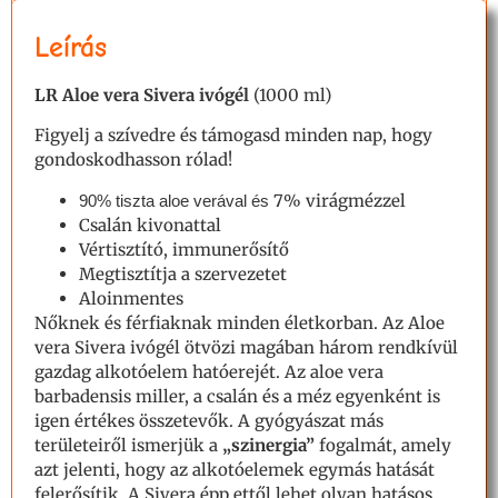
Leírás
LR Aloe
vera Sivera ivógél
(1000 ml)
Figyelj a szívedre és támogasd minden nap, hogy
gondoskodhasson rólad!
7% virágmézzel
90% tiszta aloe v
erával és
Csalán kivonattal
Vértisztító, immunerősítő
Megtisztítja a szervezetet
Aloinmentes
Nőknek és férfiaknak minden életkorban. Az Aloe
vera Sivera ivógél ötvözi magában három rendkívül
gazdag alkotóelem hatóerejét. Az aloe vera
barbadensis miller, a csalán és a méz egyenként is
igen értékes összetevők. A gyógyászat más
területeiről ismerjük a
„szinergia”
fogalmát, amely
azt jelenti, hogy az alkotóelemek egymás hatását
felerősítik. A Sivera épp ettől lehet olyan hatásos,