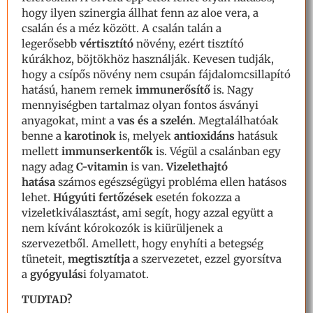
hogy ilyen szinergia állhat fenn az aloe vera, a
csalán és a méz között. A csalán talán a
legerősebb
vértisztító
növény, ezért tisztító
kúrákhoz, böjtökhöz használják. Kevesen tudják,
hogy a csípős növény nem csupán fájdalomcsillapító
hatású, hanem remek
immunerősítő
is. Nagy
mennyiségben tartalmaz olyan fontos ásványi
anyagokat, mint a
vas és a szelén
. Megtalálhatóak
benne a
karotinok
is, melyek
antioxidáns
hatásuk
mellett
immunserkentők
is. Végül a csalánban egy
nagy adag
C-vitamin
is van.
Vizelethajtó
hatása
számos egészségügyi probléma ellen hatásos
lehet.
Húgyúti fertőzések
esetén fokozza a
vizeletkiválasztást, ami segít, hogy azzal együtt a
nem kívánt kórokozók is kiürüljenek a
szervezetből. Amellett, hogy enyhíti a betegség
tüneteit,
megtisztítja
a szervezetet, ezzel gyorsítva
a
gyógyulás
i folyamatot.
TUDTAD?