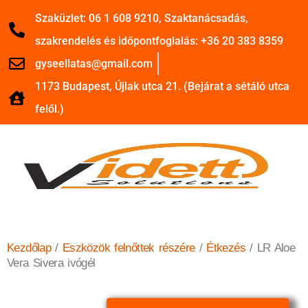
Szaküzlet: 06 1 608 9210, Szaktanácsadás,
szakrendelés és időpontfoglalás: +36 20 383 8359
gyseellatas@gmail.com
1173 Budapest, Újlak utca 21. (Bejárat a sétáló utca
felől.)
Kezdőlap
/
Eszközök felnőttek részére
/
Étkezés
/ LR Aloe
Vera Sivera ivógél