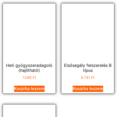
Heti gyógyszeradagoló
Elsősegély felszerelés B
(hajlítható)
típus
1.085
Ft
9.741
Ft
Kosárba teszem
Kosárba teszem