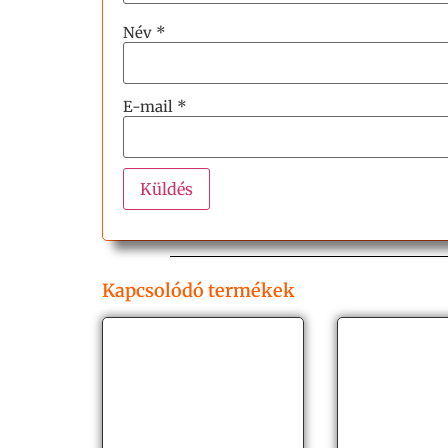
Név
*
E-mail
*
Kapcsolódó termékek