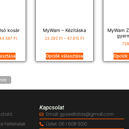
só kosár
MyWam – Kézitáska
MyWam Zef
gyer
44.587
Ft
23.292
Ft
–
47.915
Ft
72
lasztása
Opciók választása
Opciók 
rint
Kapcsolat
oztató
Email: gyseellatas@gmail.com
i Feltételek
Üzlet: 06 1 608 9210