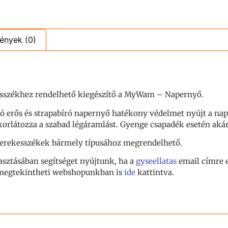
ények (0)
kesszékhez rendelhető kiegészítő a MyWam – Napernyő.
ó erős és strapabíró napernyő hatékony védelmet nyújt a nap
korlátozza a szabad légáramlást. Gyenge csapadék esetén aká
erekesszékek bármely típusához megrendelhető.
sztásában segítséget nyújtunk, ha a
gyseellatas
email címre 
t megtekintheti webshopunkban is
ide
kattintva.