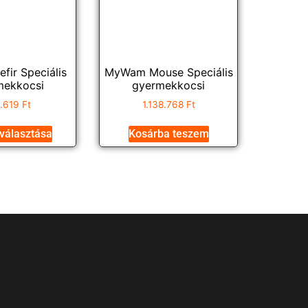
ir Speciális
MyWam Mouse Speciális
mekkocsi
gyermekkocsi
8.619
Ft
1.138.768
Ft
választása
Kosárba teszem