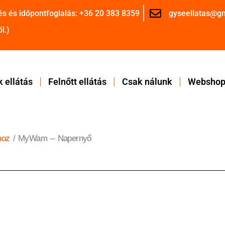
és és időpontfoglalás: +36 20 383 8359
gyseellatas@g
l.)
 ellátás
Felnőtt ellátás
Csak nálunk
Websho
hoz
/ MyWam – Napernyő