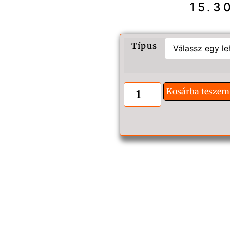
15.3
Típus
Kosárba teszem