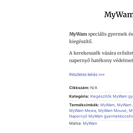
MyWam 
MyWam
speciális gyermek és
kiegészítő.
A kerekesszék vázára erősítet
napernyő hatékony védelmet 
Részletes leírás >>>
Cikkszám:
N/A
Kategória:
Kiegészítők MyWam gy
Termékcímkék:
MyWam
,
MyWam A
MyWam Mewa
,
MyWam Mouse
,
M
Napernyő MyWam gyermekkocsih
Márka:
MyWam