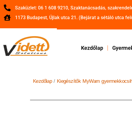
Szaküzlet: 06 1 608 9210, Szaktanácsadás, szakrendel
1173 Budapest, Újlak utca 21. (Bejárat a sétáló utca felő
Kezdőlap
Gyermek
Kezdőlap
/
Kiegészítők MyWam gyermekkocsi