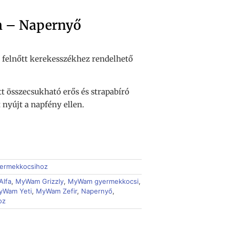
– Napernyő
 felnőtt kerekesszékhez rendelhető
t összecsukható erős és strapabíró
nyújt a napfény ellen.
ermekkocsihoz
lfa
,
MyWam Grizzly
,
MyWam gyermekkocsi
,
yWam Yeti
,
MyWam Zefir
,
Napernyő
,
oz