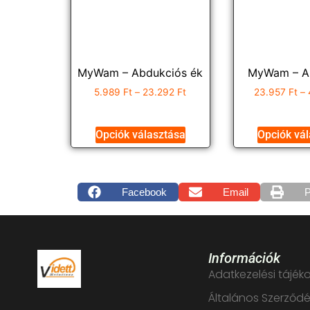
MyWam – Abdukciós ék
MyWam – Al
5.989
Ft
–
23.292
Ft
23.957
Ft
–
Opciók választása
Opciók vá
Facebook
Email
P
Információk
Adatkezelési tájék
Általános Szerződés