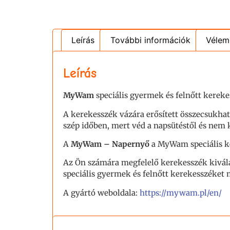
Leírás
További információk
Vélem
Leírás
MyWam
speciális gyermek és felnőtt kere
A kerekesszék vázára erősített összecsukhat
szép időben, mert véd a napsütéstől és nem 
A
MyWam – Napernyő
a MyWam speciális k
Az Ön számára megfelelő kerekesszék kivála
speciális gyermek és felnőtt kerekesszéke
A gyártó weboldala:
https://mywam.pl/en/