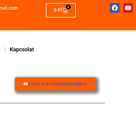
mail.com
0
0
Ft
p
Kapcsolat
Vissza a termékkategóriákhoz