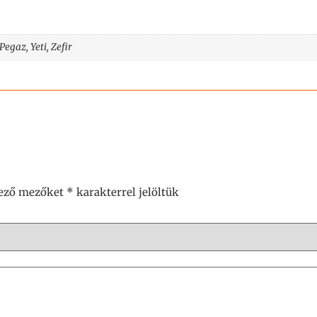
egaz, Yeti, Zefir
lező mezőket
*
karakterrel jelöltük