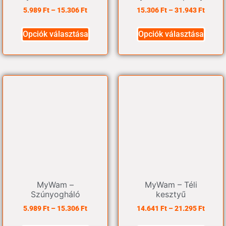
5.989
Ft
–
15.306
Ft
15.306
Ft
–
31.943
Ft
Opciók választása
Opciók választása
MyWam –
MyWam – Téli
Szúnyogháló
kesztyű
5.989
Ft
–
15.306
Ft
14.641
Ft
–
21.295
Ft