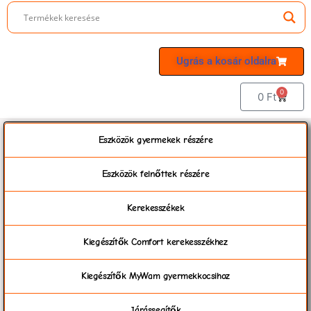
Ugrás a kosár oldalra
0
0
Ft
Eszközök gyermekek részére
Eszközök felnőttek részére
Kerekesszékek
Kiegészítők Comfort kerekesszékhez
Kiegészítők MyWam gyermekkocsihoz
Járássegítők