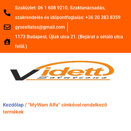
Szaküzlet: 06 1 608 9210, Szaktanácsadás,
szakrendelés és időpontfoglalás: +36 20 383 8359
gyseellatas@gmail.com
1173 Budapest, Újlak utca 21. (Bejárat a sétáló utca
felől.)
Kezdőlap
/ “MyWam Alfa” címkével rendelkező
termékek