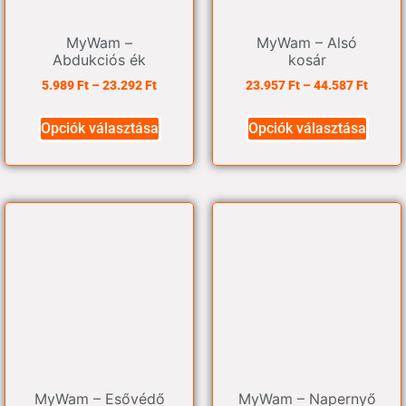
MyWam –
MyWam – Alsó
Abdukciós ék
kosár
5.989
Ft
–
23.292
Ft
23.957
Ft
–
44.587
Ft
Opciók választása
Opciók választása
MyWam – Esővédő
MyWam – Napernyő