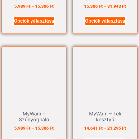
5.989
Ft
–
15.306
Ft
15.306
Ft
–
31.943
Ft
Opciók választása
Opciók választása
MyWam –
MyWam – Téli
Szúnyogháló
kesztyű
5.989
Ft
–
15.306
Ft
14.641
Ft
–
21.295
Ft