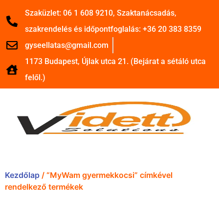
Szaküzlet: 06 1 608 9210, Szaktanácsadás,
szakrendelés és időpontfoglalás: +36 20 383 8359
gyseellatas@gmail.com
1173 Budapest, Újlak utca 21. (Bejárat a sétáló utca
felől.)
Kezdőlap
/ “MyWam gyermekkocsi” címkével
rendelkező termékek