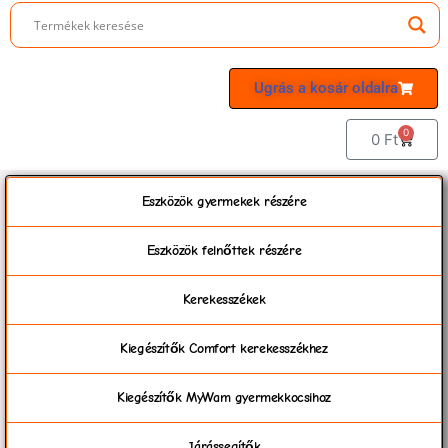
Ugrás a kosár oldalra
0
0
Ft
Eszközök gyermekek részére
Eszközök felnőttek részére
Kerekesszékek
Kiegészítők Comfort kerekesszékhez
Kiegészítők MyWam gyermekkocsihoz
Járássegítők