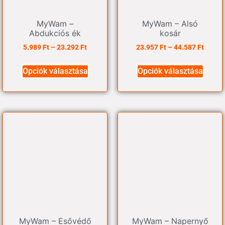
MyWam –
MyWam – Alsó
Abdukciós ék
kosár
5.989
Ft
–
23.292
Ft
23.957
Ft
–
44.587
Ft
Opciók választása
Opciók választása
MyWam – Esővédő
MyWam – Napernyő