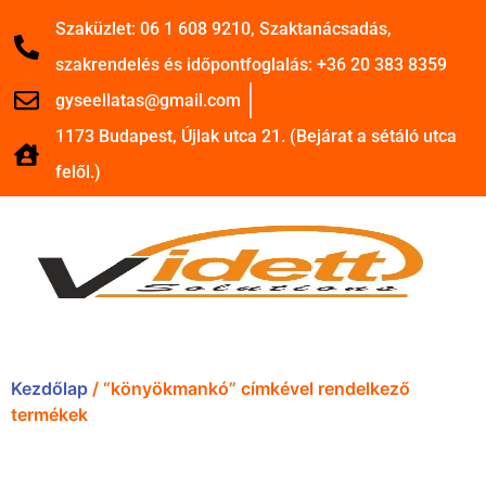
Szaküzlet: 06 1 608 9210, Szaktanácsadás,
szakrendelés és időpontfoglalás: +36 20 383 8359
gyseellatas@gmail.com
1173 Budapest, Újlak utca 21. (Bejárat a sétáló utca
felől.)
Kezdőlap
/ “könyökmankó” címkével rendelkező
termékek