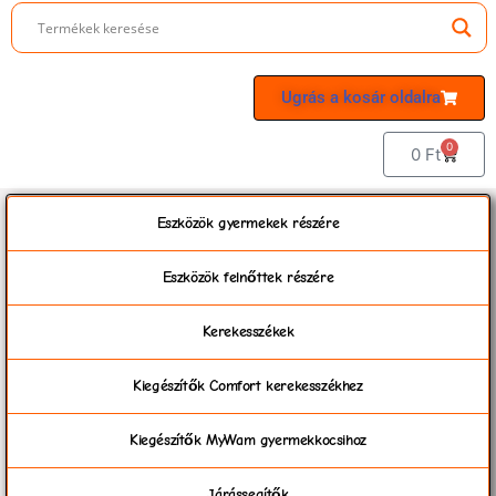
Ugrás a kosár oldalra
0
0
Ft
Eszközök gyermekek részére
Eszközök felnőttek részére
Kerekesszékek
Kiegészítők Comfort kerekesszékhez
Kiegészítők MyWam gyermekkocsihoz
Járássegítők