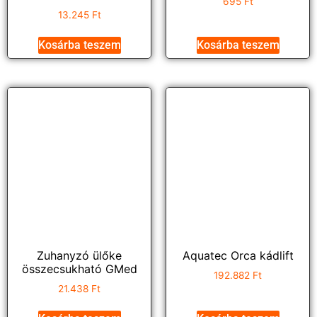
695
Ft
13.245
Ft
Kosárba teszem
Kosárba teszem
Zuhanyzó ülőke
Aquatec Orca kádlift
összecsukható GMed
192.882
Ft
21.438
Ft