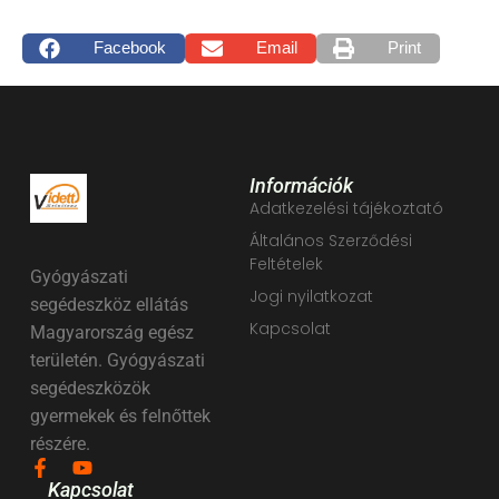
Facebook
Email
Print
Információk
Adatkezelési tájékoztató
Általános Szerződési
Feltételek
Gyógyászati
Jogi nyilatkozat
segédeszköz ellátás
Kapcsolat
Magyarország egész
területén. Gyógyászati
segédeszközök
gyermekek és felnőttek
részére.
Kapcsolat