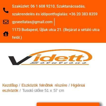
Szaküzlet: 06 1 608 9210, Szaktanácsadás,
szakrendelés és időpontfoglalás: +36 20 383 8359
gyseellatas@gmail.com
1173 Budapest, Újlak utca 21. (Bejárat a sétáló utca
felől.)
Kezdőlap
/
Eszközök felnőttek részére
/
Higiéniai
eszközök
/ Tusoló ülőke 51 x 57 cm