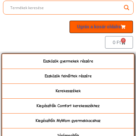
Ugrás a kosár oldalra
0
0
Ft
Eszközök gyermekek részére
Eszközök felnőttek részére
Kerekesszékek
Kiegészítők Comfort kerekesszékhez
Kiegészítők MyWam gyermekkocsihoz
Járássegítők