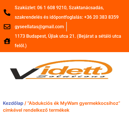
Szaküzlet: 06 1 608 9210, Szaktanácsadás,
szakrendelés és időpontfoglalás: +36 20 383 8359
gyseellatas@gmail.com
1173 Budapest, Újlak utca 21. (Bejárat a sétáló utca
felől.)
Kezdőlap
/ “Abdukciós ék MyWam gyermekkocsihoz”
címkével rendelkező termékek