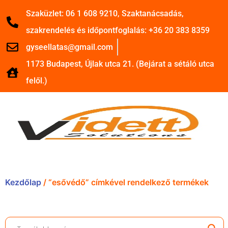
Szaküzlet: 06 1 608 9210, Szaktanácsadás,
szakrendelés és időpontfoglalás: +36 20 383 8359
gyseellatas@gmail.com
1173 Budapest, Újlak utca 21. (Bejárat a sétáló utca
felől.)
Kezdőlap
/ “esővédő” címkével rendelkező termékek