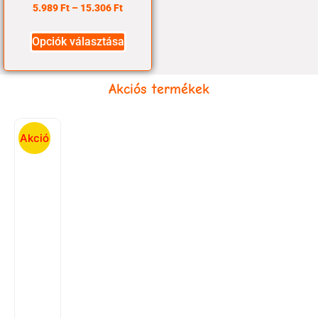
5.989
Ft
–
15.306
Ft
Opciók választása
Akciós termékek
Akció