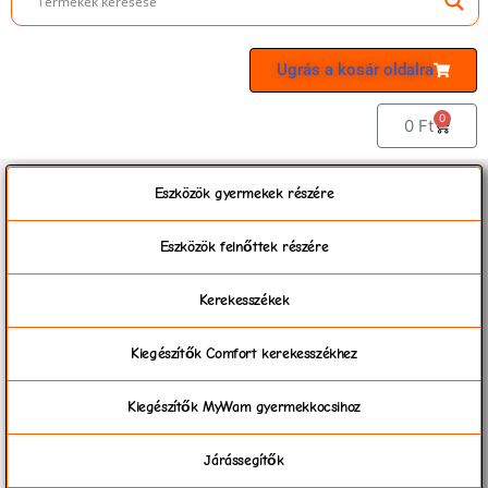
Ugrás a kosár oldalra
0
0
Ft
Eszközök gyermekek részére
Eszközök felnőttek részére
Kerekesszékek
Kiegészítők Comfort kerekesszékhez
Kiegészítők MyWam gyermekkocsihoz
Járássegítők