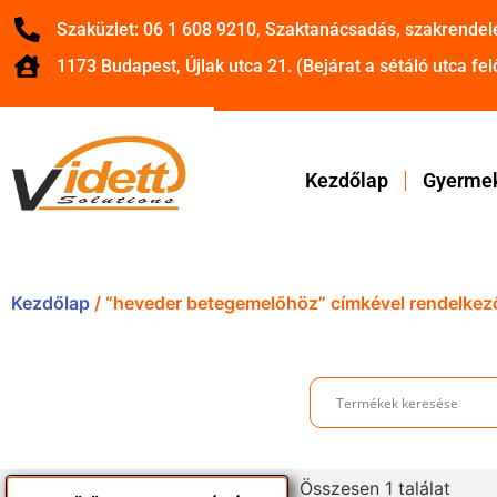
Szaküzlet: 06 1 608 9210, Szaktanácsadás, szakrendel
1173 Budapest, Újlak utca 21. (Bejárat a sétáló utca felő
Kezdőlap
Gyermek
Kezdőlap
/ “heveder betegemelőhöz” címkével rendelkez
Összesen 1 találat