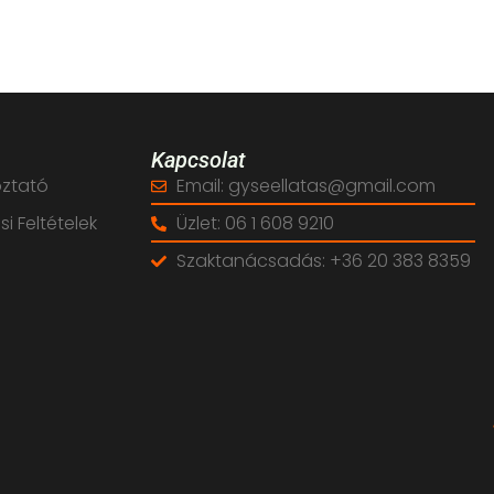
Kapcsolat
oztató
Email: gyseellatas@gmail.com
i Feltételek
Üzlet: 06 1 608 9210
Szaktanácsadás: +36 20 383 8359