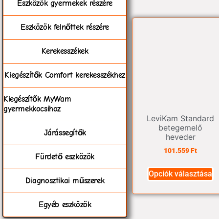
Eszközök gyermekek részére
Eszközök felnőttek részére
Kerekesszékek
Kiegészítők Comfort kerekesszékhez
Kiegészítők MyWam
gyermekkocsihoz
LeviKam Standard
betegemelő
Járássegítők
heveder
101.559
Ft
Fürdető eszközök
Opciók választása
Diagnosztikai műszerek
Egyéb eszközök