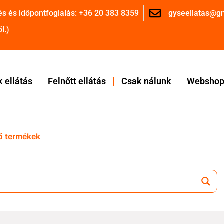
és és időpontfoglalás: +36 20 383 8359
gyseellatas@g
l.)
 ellátás
Felnőtt ellátás
Csak nálunk
Websho
ő termékek