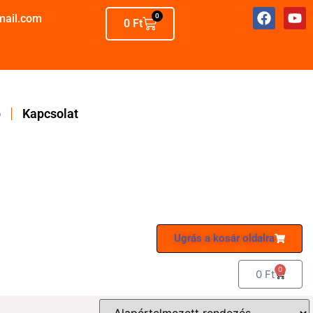
mail.com
0
0
Ft
p
Kapcsolat
Ugrás a kosár oldalra
0
0
Ft