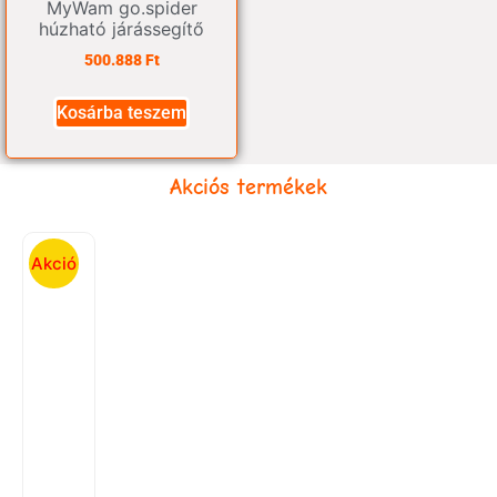
MyWam go.spider
húzható járássegítő
500.888
Ft
Kosárba teszem
Akciós termékek
Akció