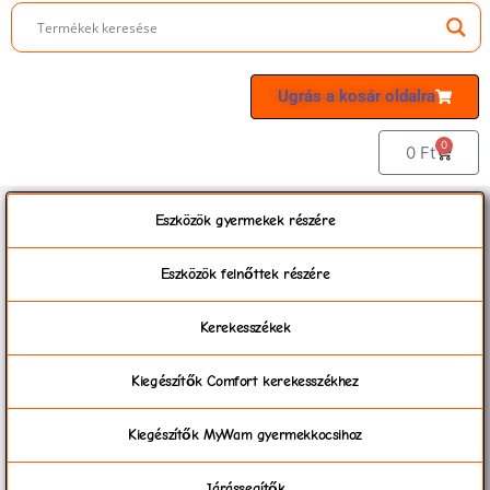
Ugrás a kosár oldalra
0
0
Ft
Eszközök gyermekek részére
Eszközök felnőttek részére
Kerekesszékek
Kiegészítők Comfort kerekesszékhez
Kiegészítők MyWam gyermekkocsihoz
Járássegítők