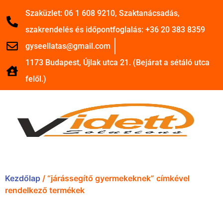
Szaküzlet: 06 1 608 9210, Szaktanácsadás,
szakrendelés és időpontfoglalás: +36 20 383 8359
gyseellatas@gmail.com
1173 Budapest, Újlak utca 21. (Bejárat a sétáló utca
felől.)
Kezdőlap
/ “járássegítő gyermekeknek” címkével
rendelkező termékek