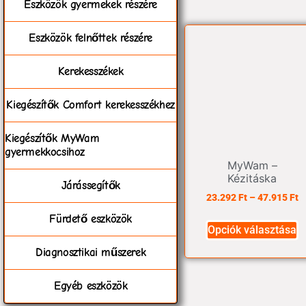
Eszközök gyermekek részére
Eszközök felnőttek részére
Kerekesszékek
Kiegészítők Comfort kerekesszékhez
Kiegészítők MyWam
gyermekkocsihoz
MyWam –
Kézitáska
Járássegítők
23.292
Ft
–
47.915
Ft
Fürdető eszközök
Opciók választása
Diagnosztikai műszerek
Egyéb eszközök