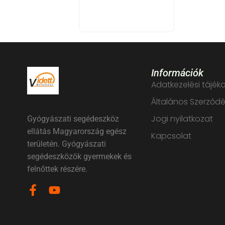
Fülfecskendő 30, 60, 90 ml
GMED
Értékelés:
1.036
Ft
0
Információk
/
Adatkezelési tájék
5
Általános Szerződés
Jogi nyilatkozat
Gyógyászati segédeszköz
ellátás Magyarország egész
Kapcsolat
területén. Gyógyászati
segédeszközök gyermekek és
felnőttek részére.