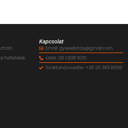
Kapcsolat
oztató
Email: gyseellatas@gmail.com
i Feltételek
Üzlet: 06 1 608 9210
Szaktanácsadás: +36 20 383 8359