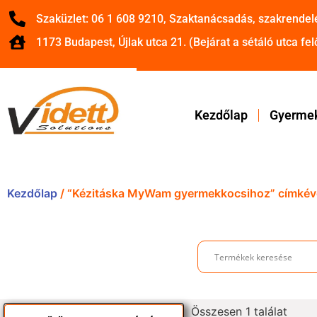
Szaküzlet: 06 1 608 9210, Szaktanácsadás, szakrendel
1173 Budapest, Újlak utca 21. (Bejárat a sétáló utca felő
Kezdőlap
Gyermek
Kezdőlap
/ “Kézitáska MyWam gyermekkocsihoz” címkéve
Összesen 1 találat