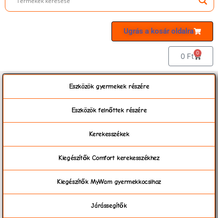
Ugrás a kosár oldalra
0
0
Ft
Eszközök gyermekek részére
Eszközök felnőttek részére
Kerekesszékek
Kiegészítők Comfort kerekesszékhez
Kiegészítők MyWam gyermekkocsihoz
Járássegítők