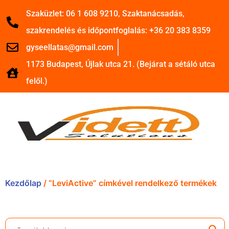
Szaküzlet: 06 1 608 9210, Szaktanácsadás,
szakrendelés és időpontfoglalás: +36 20 383 8359
gyseellatas@gmail.com
1173 Budapest, Újlak utca 21. (Bejárat a sétáló utca
felől.)
Kezdőlap
/ “LeviActive” címkével rendelkező termékek