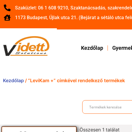
Szaküzlet: 06 1 608 9210, Szaktanácsadás, szakrendel
1173 Budapest, Újlak utca 21. (Bejárat a sétáló utca felő
Kezdőlap
Gyermek
Kezdőlap
/ “LeviKam +” címkével rendelkező termékek
Összesen 1 találat