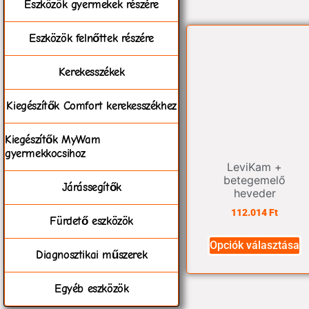
Eszközök gyermekek részére
Eszközök felnőttek részére
Kerekesszékek
Kiegészítők Comfort kerekesszékhez
Kiegészítők MyWam
gyermekkocsihoz
LeviKam +
betegemelő
Járássegítők
heveder
112.014
Ft
Fürdető eszközök
Opciók választása
Diagnosztikai műszerek
Egyéb eszközök