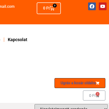
mail.com
0
0
Ft
p
Kapcsolat
Ugrás a kosár oldalra
0
0
Ft