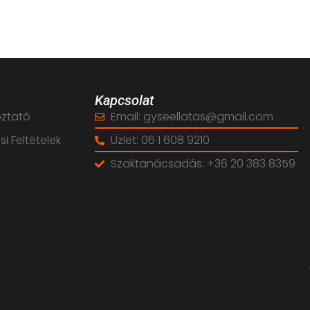
Kapcsolat
oztató
Email: gyseellatas@gmail.com
i Feltételek
Üzlet: 06 1 608 9210
Szaktanácsadás: +36 20 383 8359