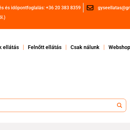
és és időpontfoglalás: +36 20 383 8359
gyseellatas@g
l.)
 ellátás
Felnőtt ellátás
Csak nálunk
Websho