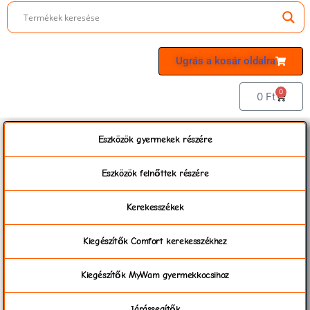
Ugrás a kosár oldalra
0
0
Ft
Eszközök gyermekek részére
Eszközök felnőttek részére
Kerekesszékek
Kiegészítők Comfort kerekesszékhez
Kiegészítők MyWam gyermekkocsihoz
Járássegítők