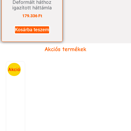
Deformált háthoz
igazított háttámla
179.336
Ft
Kosárba teszem
Akciós termékek
Akció