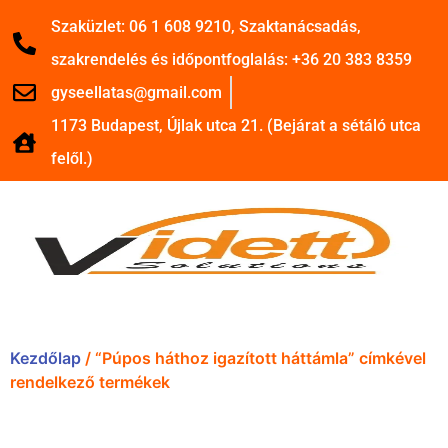
Szaküzlet: 06 1 608 9210, Szaktanácsadás,
szakrendelés és időpontfoglalás: +36 20 383 8359
gyseellatas@gmail.com
1173 Budapest, Újlak utca 21. (Bejárat a sétáló utca
felől.)
Kezdőlap
/ “Púpos háthoz igazított háttámla” címkével
rendelkező termékek