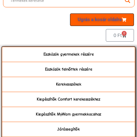
Ugrás a kosár oldalra
0
0
Ft
Eszközök gyermekek részére
Eszközök felnőttek részére
Kerekesszékek
Kiegészítők Comfort kerekesszékhez
Kiegészítők MyWam gyermekkocsihoz
Járássegítők