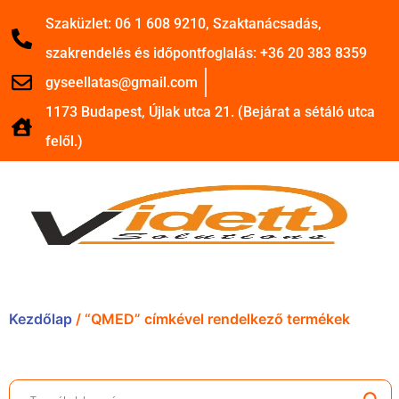
Szaküzlet: 06 1 608 9210, Szaktanácsadás,
szakrendelés és időpontfoglalás: +36 20 383 8359
gyseellatas@gmail.com
1173 Budapest, Újlak utca 21. (Bejárat a sétáló utca
felől.)
Kezdőlap
/ “QMED” címkével rendelkező termékek