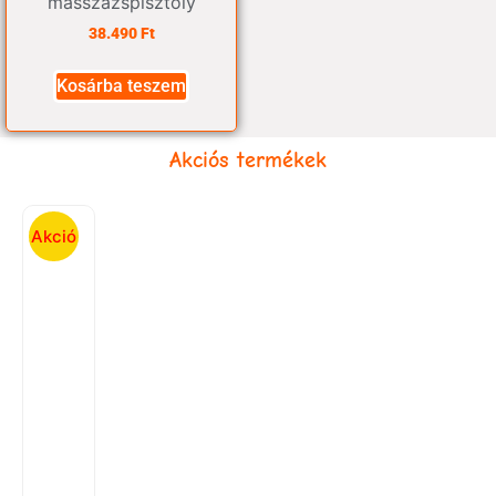
masszázspisztoly
38.490
Ft
Kosárba teszem
Akciós termékek
Akció