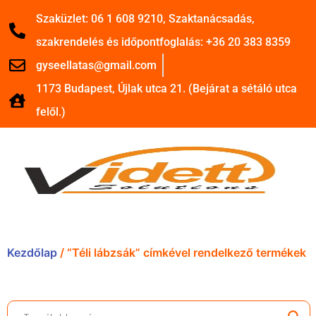
Szaküzlet: 06 1 608 9210, Szaktanácsadás,
szakrendelés és időpontfoglalás: +36 20 383 8359
gyseellatas@gmail.com
1173 Budapest, Újlak utca 21. (Bejárat a sétáló utca
felől.)
Kezdőlap
/ “Téli lábzsák” címkével rendelkező termékek