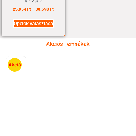
lábzsák
25.954
Ft
–
38.598
Ft
Opciók választása
Akciós termékek
Akció