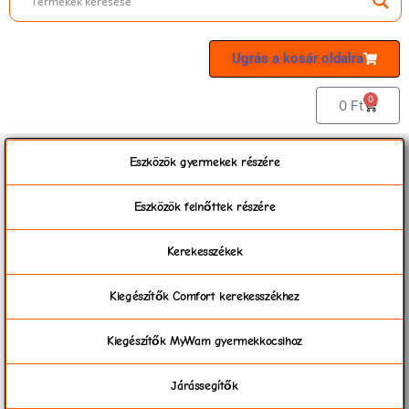
Ugrás a kosár oldalra
0
0
Ft
Eszközök gyermekek részére
Eszközök felnőttek részére
Kerekesszékek
Kiegészítők Comfort kerekesszékhez
Kiegészítők MyWam gyermekkocsihoz
Járássegítők