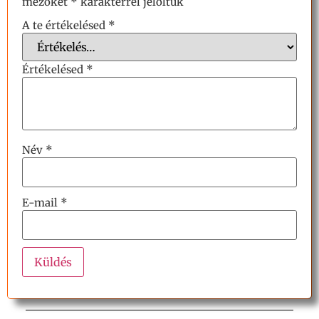
mezőket
*
karakterrel jelöltük
A te értékelésed
*
Értékelésed
*
Név
*
E-mail
*