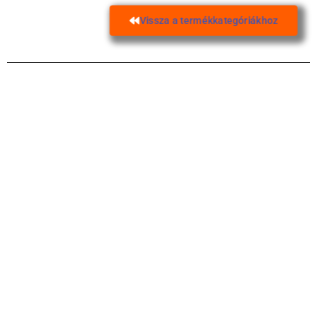
Vissza a termékkategóriákhoz