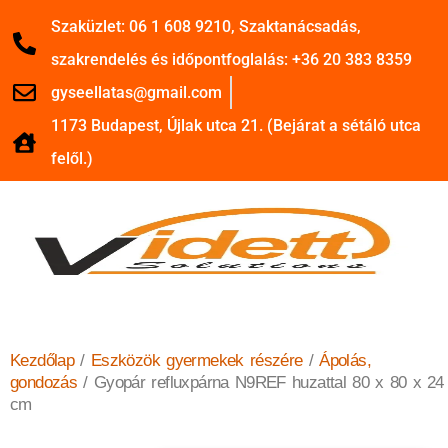
Szaküzlet: 06 1 608 9210, Szaktanácsadás,
szakrendelés és időpontfoglalás: +36 20 383 8359
gyseellatas@gmail.com
1173 Budapest, Újlak utca 21. (Bejárat a sétáló utca
felől.)
Kezdőlap
/
Eszközök gyermekek részére
/
Ápolás,
gondozás
/ Gyopár refluxpárna N9REF huzattal 80 x 80 x 24
cm