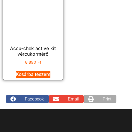
Accu-chek active kit
vércukormérő
8.890
Ft
Kosárba teszem
Facebook
Email
Print