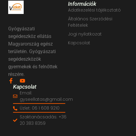
Információk
Adatkezelési tájékoztató
Általános Szerződési
Feltételek
Gyógyászati
Jogi nyilatkozat
segédeszköz ellátás
Kapcsolat
Magyarország egész
területén. Gyógyászati
segédeszközök
gyermekek és felnőttek
részére.
Kapcsolat
Email:
gyseellatas@gmail.com
Üzlet: 06 1 608 9210
Szaktanácsadás: +36
20 383 8359