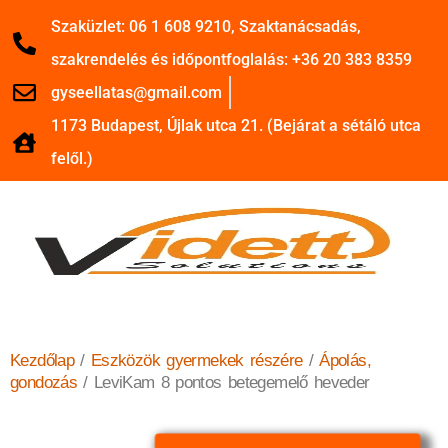
Szaküzlet: 06 1 608 9210, Szaktanácsadás,
szakrendelés és időpontfoglalás: +36 20 383 8359
gyseellatas@gmail.com
1173 Budapest, Újlak utca 21. (Bejárat a sétáló utca
felől.)
Kezdőlap
/
Eszközök gyermekek részére
/
Ápolás,
gondozás
/ LeviKam 8 pontos betegemelő heveder