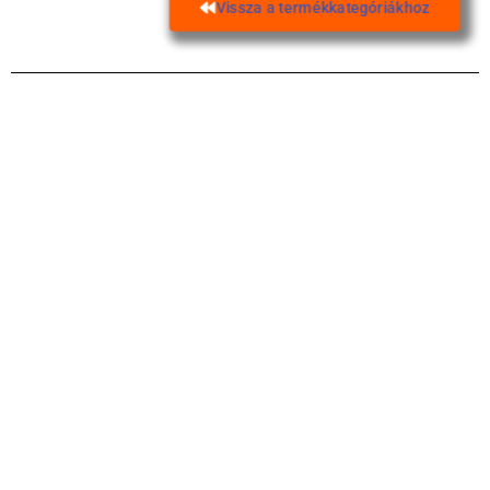
Vissza a termékkategóriákhoz