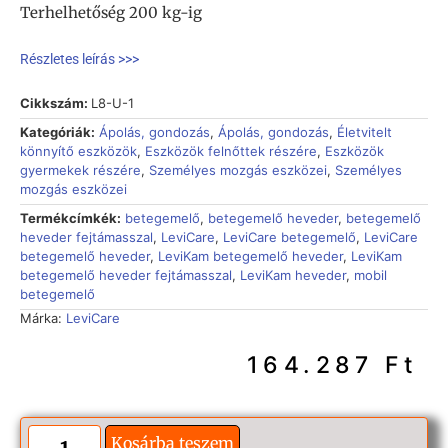
Terhelhetőség 200 kg-ig
Részletes leírás >>>
Cikkszám:
L8-U-1
Kategóriák:
Ápolás, gondozás
,
Ápolás, gondozás
,
Életvitelt
könnyítő eszközök
,
Eszközök felnőttek részére
,
Eszközök
gyermekek részére
,
Személyes mozgás eszközei
,
Személyes
mozgás eszközei
Termékcímkék:
betegemelő
,
betegemelő heveder
,
betegemelő
heveder fejtámasszal
,
LeviCare
,
LeviCare betegemelő
,
LeviCare
betegemelő heveder
,
LeviKam betegemelő heveder
,
LeviKam
betegemelő heveder fejtámasszal
,
LeviKam heveder
,
mobil
betegemelő
Márka:
LeviCare
164.287
Ft
Kosárba teszem