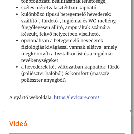
többfokozatú beállításának lehetősége,
széles méretválasztékban kapható,
különböző típusú betegemelő hevederek:
szállító-, fürdető-, higiéniai és WC-mellény,
függőlegesen állító, amputáltak számára
készült, fekvő helyzetben viselhető,
opcionálisan a betegemelő hevederek
fiziológiás kivágással vannak ellátva, amely
megkönnyíti a tisztálkodást és a higiéniai
tevékenységeket,
a hevederek két változatban kaphatók: fürdő
(poliészter hálóból) és komfort (masszív
poliészter anyagból).
A gyártó weboldala:
https://levicare.com/
Videó