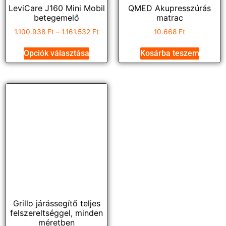
LeviCare J160 Mini Mobil
QMED Akupresszúrás
betegemelő
matrac
1.100.938
Ft
–
1.161.532
Ft
10.668
Ft
Opciók választása
Kosárba teszem
Grillo járássegítő teljes
felszereltséggel, minden
méretben