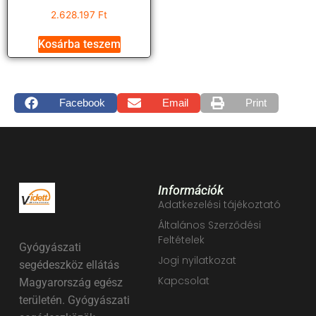
2.628.197
Ft
Kosárba teszem
Facebook
Email
Print
Információk
Adatkezelési tájékoztató
Általános Szerződési
Feltételek
Gyógyászati
Jogi nyilatkozat
segédeszköz ellátás
Kapcsolat
Magyarország egész
területén. Gyógyászati