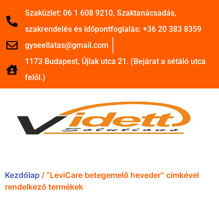
Szaküzlet: 06 1 608 9210, Szaktanácsadás,
szakrendelés és időpontfoglalás: +36 20 383 8359
gyseellatas@gmail.com
1173 Budapest, Újlak utca 21. (Bejárat a sétáló utca
felől.)
Kezdőlap
/ “LeviCare betegemelő heveder” címkével
rendelkező termékek