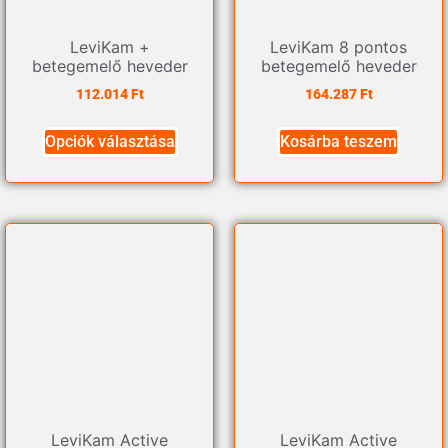
LeviKam +
LeviKam 8 pontos
betegemelő heveder
betegemelő heveder
112.014
Ft
164.287
Ft
Opciók választása
Kosárba teszem
LeviKam Active
LeviKam Active