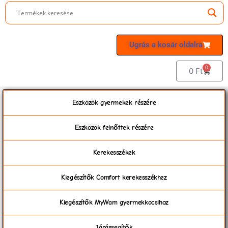
Ugrás a kosár oldalra
0
0
Ft
Eszközök gyermekek részére
Eszközök felnőttek részére
Kerekesszékek
Kiegészítők Comfort kerekesszékhez
Kiegészítők MyWam gyermekkocsihoz
Járássegítők