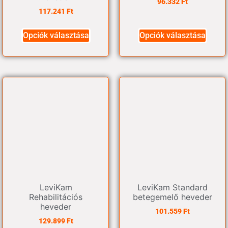
96.332
Ft
117.241
Ft
Opciók választása
Opciók választása
LeviKam
LeviKam Standard
Rehabilitációs
betegemelő heveder
heveder
101.559
Ft
129.899
Ft