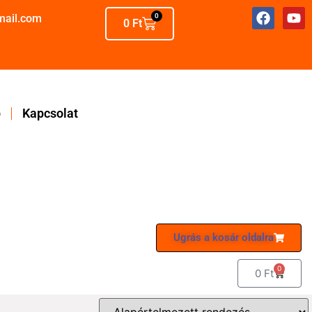
mail.com
0
0
Ft
p
Kapcsolat
Ugrás a kosár oldalra
0
0
Ft