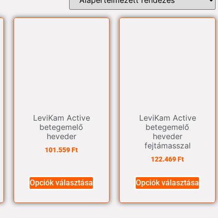
LeviKam Active
LeviKam Active
betegemelő
betegemelő
heveder
heveder
fejtámasszal
101.559
Ft
122.469
Ft
Opciók választása
Opciók választása