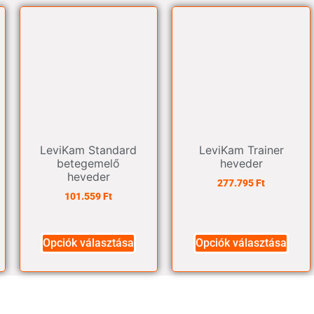
LeviKam Standard
LeviKam Trainer
betegemelő
heveder
heveder
277.795
Ft
101.559
Ft
Opciók választása
Opciók választása