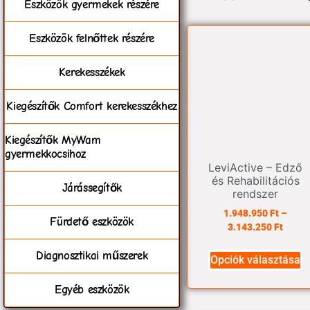
Eszközök gyermekek részére
Eszközök felnőttek részére
Kerekesszékek
Kiegészítők Comfort kerekesszékhez
Kiegészítők MyWam
gyermekkocsihoz
LeviActive – Edző
és Rehabilitációs
Járássegítők
rendszer
1.948.950
Ft
–
Fürdető eszközök
3.143.250
Ft
Diagnosztikai műszerek
Opciók választása
Egyéb eszközök