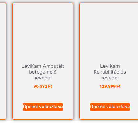
LeviKam Amputált
LeviKam
betegemelő
Rehabilitációs
heveder
heveder
96.332
Ft
129.899
Ft
Opciók választása
Opciók választása