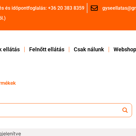
és és időpontfoglalás: +36 20 383 8359
gyseellatas@g
l.)
 ellátás
Felnőtt ellátás
Csak nálunk
Websho
ermékek
gjelenítve