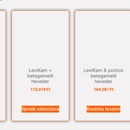
LeviKam +
LeviKam 8 pontos
betegemelő
betegemelő
heveder
heveder
112.014
Ft
164.287
Ft
Opciók választása
Kosárba teszem