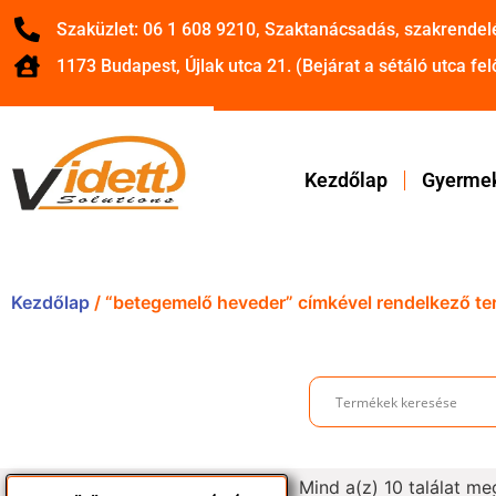
Szaküzlet: 06 1 608 9210, Szaktanácsadás, szakrendel
1173 Budapest, Újlak utca 21. (Bejárat a sétáló utca felő
Kezdőlap
Gyermek
Kezdőlap
/ “betegemelő heveder” címkével rendelkező t
Mind a(z) 10 találat me